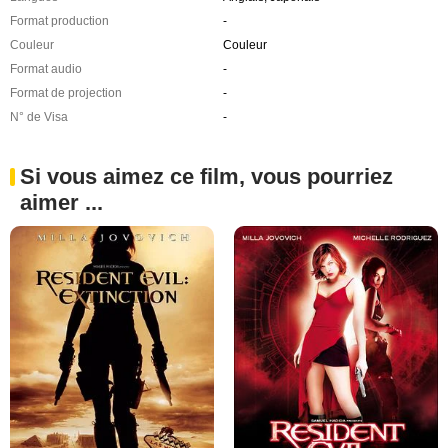
Format production
-
Couleur
Couleur
Format audio
-
Format de projection
-
N° de Visa
-
Si vous aimez ce film, vous pourriez
aimer ...