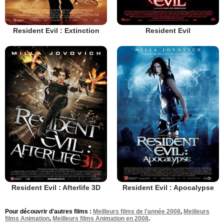
Resident Evil : Extinction
Resident Evil
Resident Evil : Afterlife 3D
Resident Evil : Apocalypse
Pour découvrir d'autres films :
Meilleurs films de l'année 2008
,
Meilleurs
films Animation
,
Meilleurs films Animation en 2008
.