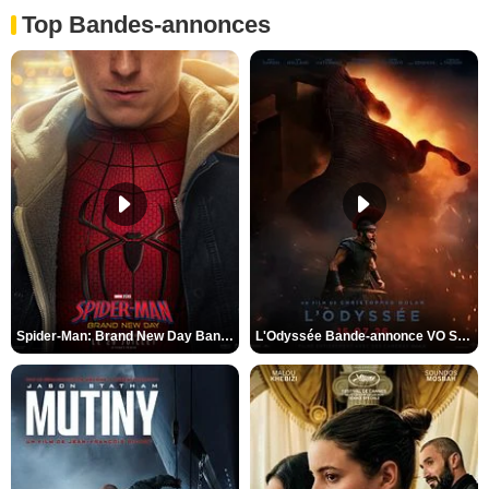
Top Bandes-annonces
Spider-Man: Brand New Day Bande-annonce VO STFR
L'Odyssée Bande-annonce VO STFR