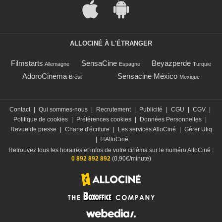
ALLOCINÉ À L'ÉTRANGER
Filmstarts
SensaCine
Beyazperde
Allemagne
Espagne
Turquie
AdoroCinema
Sensacine México
Brésil
Mexique
Contact
|
Qui sommes-nous
|
Recrutement
|
Publicité
|
CGU
|
CGV
|
Politique de cookies
|
Préférences cookies
|
Données Personnelles
|
Revue de presse
|
Charte d'écriture
|
Les services AlloCiné
|
Gérer Utiq
|
©AlloCiné
Retrouvez tous les horaires et infos de votre cinéma sur le numéro AlloCiné :
0 892 892 892
(0,90€/minute)