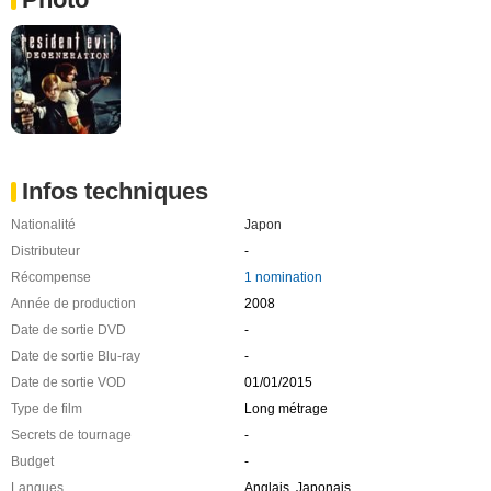
Infos techniques
Nationalité
Japon
Distributeur
-
Récompense
1 nomination
Année de production
2008
Date de sortie DVD
-
Date de sortie Blu-ray
-
Date de sortie VOD
01/01/2015
Type de film
Long métrage
Secrets de tournage
-
Budget
-
Langues
Anglais, Japonais