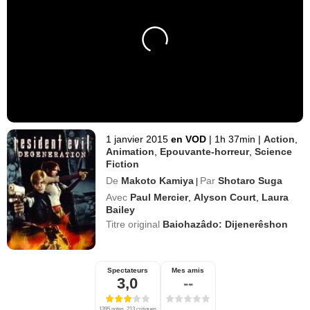
1 janvier 2015
en VOD
|
1h 37min
|
Action
,
Animation
,
Epouvante-horreur
,
Science
Fiction
De
Makoto Kamiya
Par
Shotaro Suga
|
Avec
Paul Mercier
,
Alyson Court
,
Laura
Bailey
Titre original
Baiohazâdo: Dijenerêshon
Spectateurs
Mes amis
3,0
--
1395 notes, 213 critiques