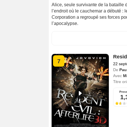
Alice, seule survivante de la bataille
l’endroit où le cauchemar a débuté : 
Corporation a regroupé ses forces pou
l’apocalypse.
Reside
7
22 sep
De
Pau
Avec
Mi
Titre or
Pres
1,