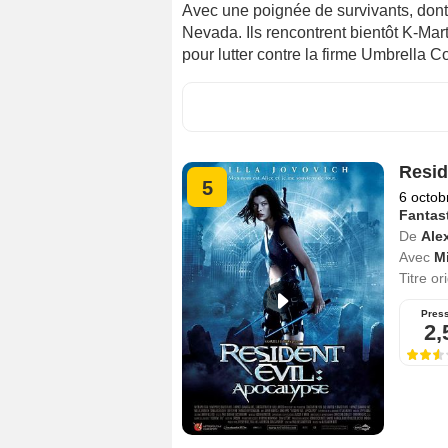
Avec une poignée de survivants, dont C
Nevada. Ils rencontrent bientôt K-Mart
pour lutter contre la firme Umbrella Co
Resid
5
6 octob
Fantas
De
Ale
Avec
Mi
Titre or
Pres
2,