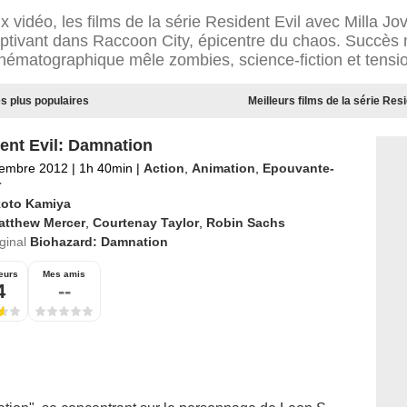
x vidéo, les films de la série Resident Evil avec Milla Jov
aptivant dans Raccoon City, épicentre du chaos. Succès m
nématographique mêle zombies, science-fiction et tensi
les plus populaires
Meilleurs films de la série Res
ent Evil: Damnation
tembre 2012
|
1h 40min
|
Action
,
Animation
,
Epouvante-
r
oto Kamiya
atthew Mercer
,
Courtenay Taylor
,
Robin Sachs
iginal
Biohazard: Damnation
eurs
Mes amis
4
--