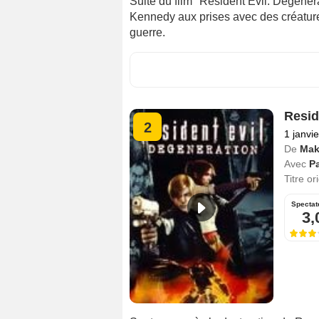
Suite du film "Resident Evil: Degener
Kennedy aux prises avec des créature
guerre.
Resid
2
1 janvi
De
Mak
Avec
Pa
Titre or
Spectat
3,