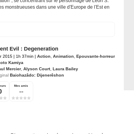
ation", se concentrant sur le personnage de Leon S.
s monstrueuses dans une ville d'Europe de l'Est en
ent Evil : Degeneration
er 2015
|
1h 37min
|
Action
,
Animation
,
Epouvante-horreur
oto Kamiya
ul Mercier
,
Alyson Court
,
Laura Bailey
iginal
Baiohazâdo: Dijenerêshon
eurs
Mes amis
0
--