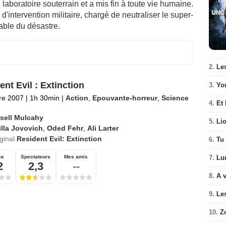
laboratoire souterrain et a mis fin à toute vie humaine.
d'intervention militaire, chargé de neutraliser le super-
able du désastre.
2.
Le
ent Evil : Extinction
3.
Yo
re 2007
|
1h 30min
|
Action
,
Epouvante-horreur
,
Science
4.
Et 
sell Mulcahy
5.
Li
lla Jovovich
,
Oded Fehr
,
Ali Larter
iginal
Resident Evil: Extinction
6.
Tu 
7.
Lu
se
Spectateurs
Mes amis
2
2,3
--
8.
A v
9.
Le
10.
Z