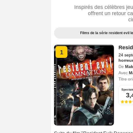
Inspirés des célèbres jeu
offrent un retour c
ci
Films de la série resident evil 
Resid
1
24 sep
horreu
De
Mak
Avec
M
Titre or
Spectat
3,