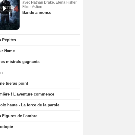
avec Nathan Drake, Elena Fisher
Film - Action
Bande-annonce
s Pépites
ur Name
les mistrals gagnants
on
ne tueras point
mière ! L’aventure commence
oix haute - La force de la parole
s Figures de l'ombre
ootopie