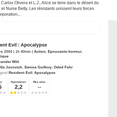
arlos Olivera et L.J., Alice se terre dans le désert du
 et Nurse Betty. Les résistants unissent leurs forces
rporation...
ent Evil : Apocalypse
re 2004
|
1h 40min
|
Action
,
Epouvante-horreur
,
tique
xander Witt
lla Jovovich
,
Sienna Guillory
,
Oded Fehr
iginal
Resident Evil: Apocalypse
se
Spectateurs
Mes amis
5
2,2
--