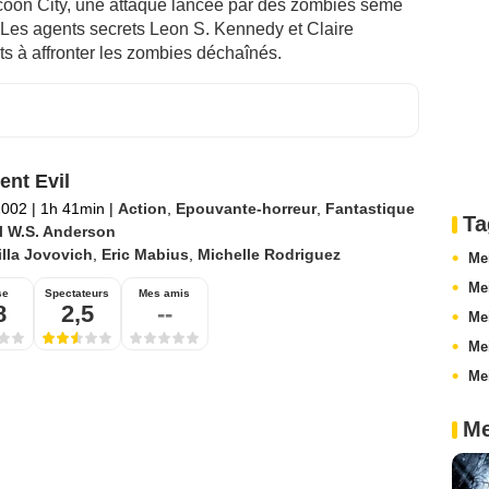
coon City, une attaque lancée par des zombies sème
e. Les agents secrets Leon S. Kennedy et Claire
rêts à affronter les zombies déchaînés.
ent Evil
2002
|
1h 41min
|
Action
,
Epouvante-horreur
,
Fantastique
Ta
l W.S. Anderson
lla Jovovich
,
Eric Mabius
,
Michelle Rodriguez
Mei
Mei
se
Spectateurs
Mes amis
8
2,5
--
Mei
Mei
Me
Me