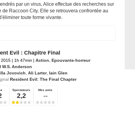
ndrés par un virus, Alice effectue des recherches sur
lle de Raccoon City. Elle se retrouvera confrontée au
éliminer toute forme vivante.
ent Evil : Chapitre Final
 2015
|
1h 47min
|
Action
,
Epouvante-horreur
l W.S. Anderson
lla Jovovich
,
Ali Larter
,
Iain Glen
iginal
Resident Evil: The Final Chapter
se
Spectateurs
Mes amis
2
2,2
--