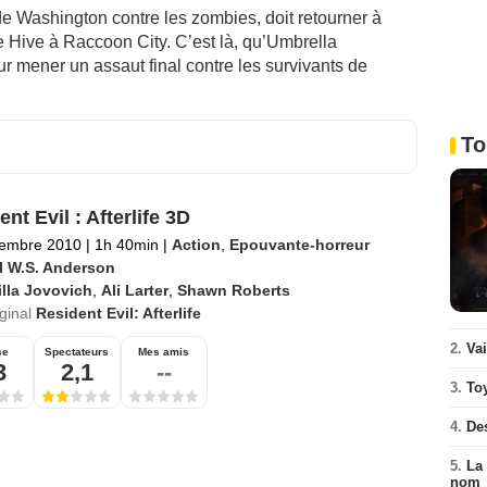
 de Washington contre les zombies, doit retourner à
le Hive à Raccoon City. C’est là, qu’Umbrella
r mener un assaut final contre les survivants de
To
nt Evil : Afterlife 3D
tembre 2010
|
1h 40min
|
Action
,
Epouvante-horreur
l W.S. Anderson
lla Jovovich
,
Ali Larter
,
Shawn Roberts
iginal
Resident Evil: Afterlife
2.
Va
se
Spectateurs
Mes amis
3
2,1
--
3.
To
4.
De
5.
La 
nom