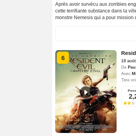
Après avoir survécu aux zombies enge
cette terrifiante substance dans la vi
monstre Nemesis qui a pour mission d'
Resid
6
18 août
De
Pau
Avec
Mi
Titre or
Pres
2,