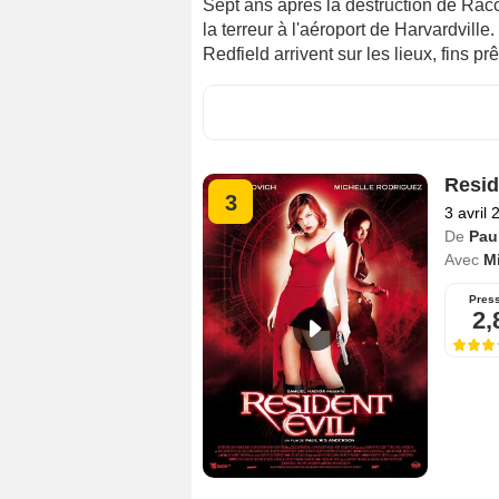
Sept ans après la destruction de Rac
la terreur à l'aéroport de Harvardvill
Redfield arrivent sur les lieux, fins p
Resid
3
3 avril 
De
Pau
Avec
Mi
Pres
2,