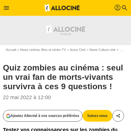
profil
menu
search
Accueil
News cinéma, films et séries TV
Actus Ciné
News Culture ciné
Quiz zombies au cinéma : seul un vrai fan de morts-vivants survivra à ces 9 questions !
Quiz zombies au cinéma : seul
un vrai fan de morts-vivants
survivra à ces 9 questions !
22 mai 2022 à 12:00
Ajoutez Allociné à vos sources préférées
Suivez-nous
Partag
Testez vos connaissances sur les zombies du