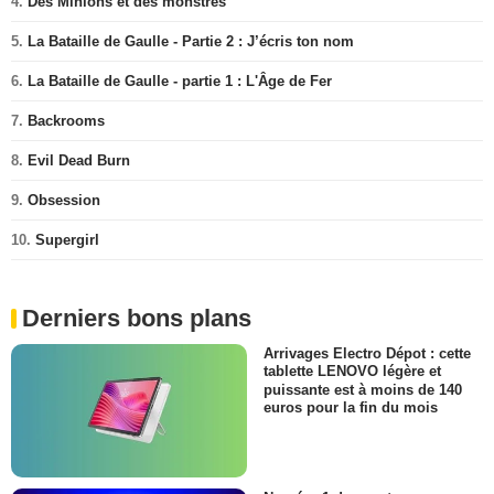
4.
Des Minions et des monstres
5.
La Bataille de Gaulle - Partie 2 : J’écris ton nom
6.
La Bataille de Gaulle - partie 1 : L'Âge de Fer
7.
Backrooms
8.
Evil Dead Burn
9.
Obsession
10.
Supergirl
Derniers bons plans
Arrivages Electro Dépot : cette
tablette LENOVO légère et
puissante est à moins de 140
euros pour la fin du mois