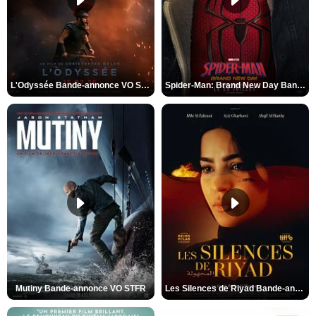
L'Odyssée Bande-annonce VO STFR
Spider-Man: Brand New Day Bande-annonce VO STFR
Mutiny Bande-annonce VO STFR
Les Silences de Riyad Bande-annonce VO STFR