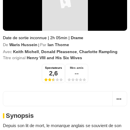
Date de sortie inconnue
|
2h 05min
|
Drame
De
Waris Hussein
Par
Ian Thorne
|
Avec
Keith Michell
,
Donald Pleasence
,
Charlotte Rampling
Titre original
Henry VIII and His Six Wives
Spectateurs
Mes amis
2,6
--
Synopsis
Depuis son lit de mort, le monarque anglais se souvient de son