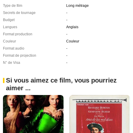
Type de film
Long métrage
Secrets de tournage
-
Budget
-
Langues
Anglais
Format production
-
Couleur
Couleur
Format audio
-
Format de projection
-
N° de Visa
-
Si vous aimez ce film, vous pourriez
aimer ...