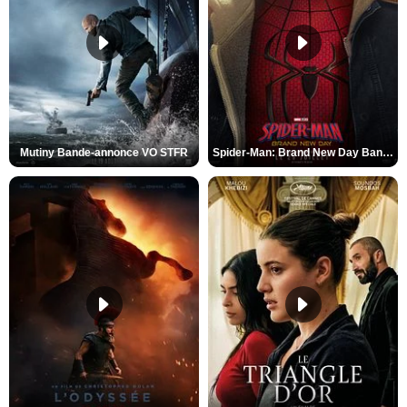
Mutiny Bande-annonce VO STFR
Spider-Man: Brand New Day Bande-annonce VO STFR