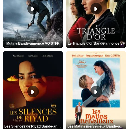
Mutiny Bande-annonce VO STFR
Le Triangle d'or Bande-annonce VF
Les Silences de Riyad Bande-annonce VO STFR
Les Matins merveilleux Bande-annonce VF