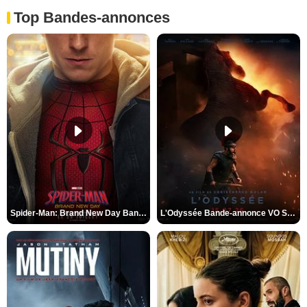
Top Bandes-annonces
Spider-Man: Brand New Day Bande-annonce VO STFR
L'Odyssée Bande-annonce VO STFR