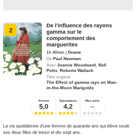
De l'influence des rayons
2
gamma sur le
comportement des
marguerites
1h 40min
|
Drame
De
Paul Newman
Avec
Joanne Woodward
,
Nell
Potts
,
Roberta Wallach
Titre original
The Effect of gamma rays on Man-
in-the-Moon Marigolds
Presse
Spectateurs
Mes amis
5,0
4,2
--
La vie quotidienne d’une femme de quarante ans qui élève seule
ses deux filles de treize et dix-sept ans.