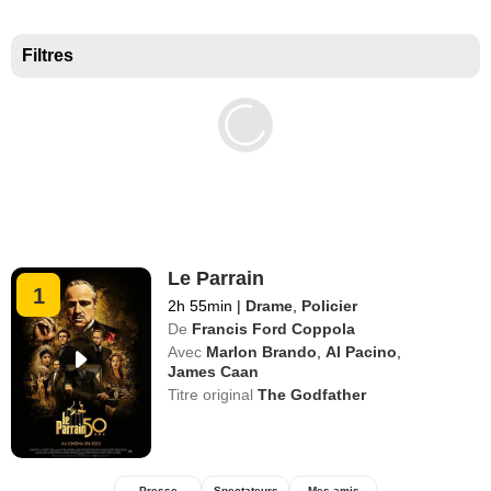
Meilleurs documentaires selon la presse
Filtres
Le Parrain
1
2h 55min
|
Drame
,
Policier
De
Francis Ford Coppola
Avec
Marlon Brando
,
Al Pacino
,
James Caan
Titre original
The Godfather
Presse
Spectateurs
Mes amis