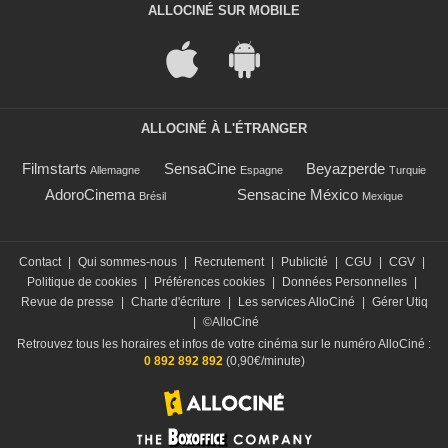
ALLOCINÉ SUR MOBILE
ALLOCINÉ À L'ÉTRANGER
Filmstarts
SensaCine
Beyazperde
Allemagne
Espagne
Turquie
AdoroCinema
Sensacine México
Brésil
Mexique
Contact
|
Qui sommes-nous
|
Recrutement
|
Publicité
|
CGU
|
CGV
|
Politique de cookies
|
Préférences cookies
|
Données Personnelles
|
Revue de presse
|
Charte d'écriture
|
Les services AlloCiné
|
Gérer Utiq
|
©AlloCiné
Retrouvez tous les horaires et infos de votre cinéma sur le numéro AlloCiné :
0 892 892 892
(0,90€/minute)