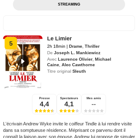
STREAMING
Le Limier
5
2h 18min
|
Drame
,
Thriller
De
Joseph L. Mankiewicz
Avec
Laurence Olivier
,
Michael
Caine
,
Alec Cawthorne
Titre original
Sleuth
Presse
Spectateurs
Mes amis
4,4
4,1
--
L'écrivain Andrew Wyke invite le coiffeur Tindle à lui rendre visite
dans sa somptueuse résidence. Méprisant ce parvenu dont il
connaît la liaison avec son épouse, Andrew lui propose de simuler