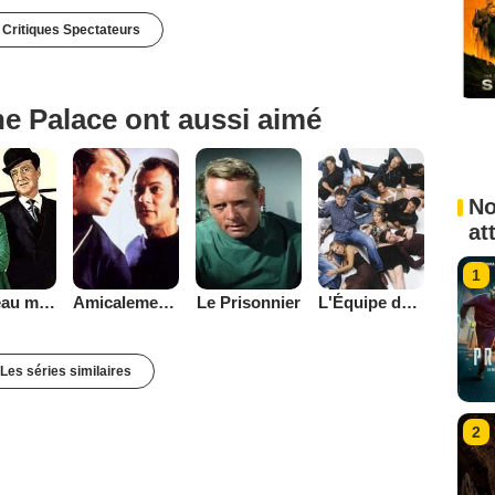
 Critiques Spectateurs
e Palace ont aussi aimé
No
at
1
Chapeau melon et bottes de cuir - 1961
Amicalement vôtre
Le Prisonnier
L'Équipe de rêve
Les séries similaires
2