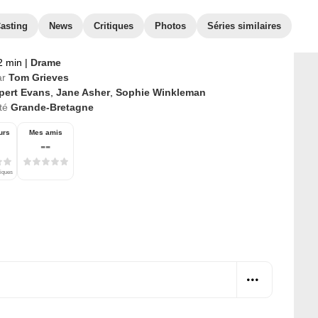
asting
News
Critiques
Photos
Séries similaires
2 min
|
Drame
ar
Tom Grieves
pert Evans
,
Jane Asher
,
Sophie Winkleman
té
Grande-Bretagne
urs
Mes amis
--
tiques