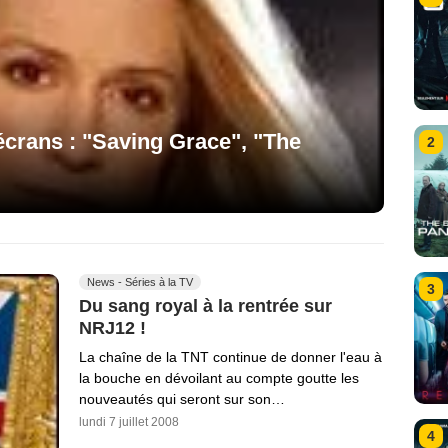
crans : "Saving Grace", "The
2
News - Séries à la TV
3
Du sang royal à la rentrée sur
NRJ12 !
La chaîne de la TNT continue de donner l'eau à
la bouche en dévoilant au compte goutte les
nouveautés qui seront sur son…
lundi 7 juillet 2008
4