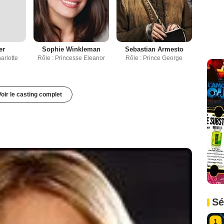
er
Sophie Winkleman
Sebastian Armesto
arlotte
Rôle : Princesse Eleanor
Rôle : Prince George
Voir le casting complet
Sé
1