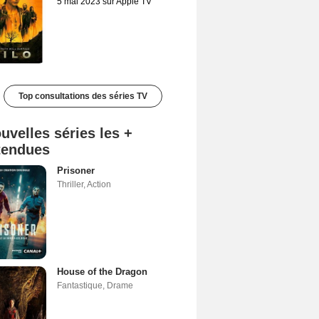
5 mai 2023 sur Apple TV
Top consultations des séries TV
uvelles séries les +
tendues
Prisoner
Thriller
,
Action
House of the Dragon
Fantastique
,
Drame