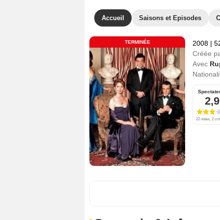
Accueil
Saisons et Episodes
C
TERMINÉE
2008
|
5
Créée p
Avec
Ru
Nationali
Spectate
2,9
22 notes, 2 cri