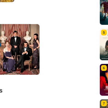
5
6
s
7