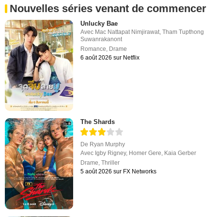
Nouvelles séries venant de commencer
Unlucky Bae
Avec
Mac Nattapat Nimjirawat
,
Tham Tupthong
Suwanrakanont
Romance
,
Drame
6 août 2026 sur Netflix
The Shards
De
Ryan Murphy
Avec
Igby Rigney
,
Homer Gere
,
Kaia Gerber
Drame
,
Thriller
5 août 2026 sur FX Networks