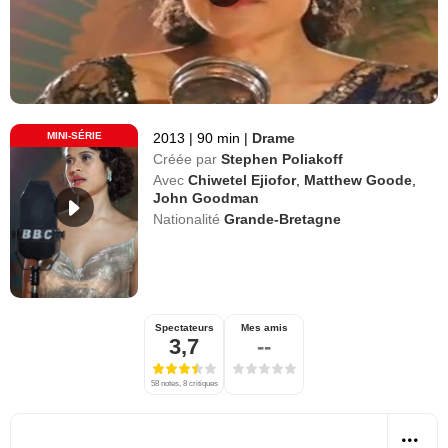
MINI-SÉRIE
2013
|
90 min
|
Drame
Créée par
Stephen Poliakoff
Avec
Chiwetel Ejiofor
,
Matthew Goode
,
John Goodman
Nationalité
Grande-Bretagne
Spectateurs
Mes amis
3,7
--
58 notes, 8 critiques