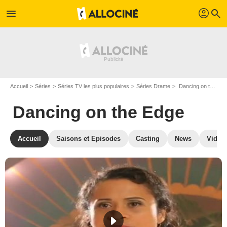
profil
menu
search
Accueil
Séries
Séries TV les plus populaires
Séries Drame
Dancing on the Edge
Dancing on the Edge
Accueil
Saisons et Episodes
Casting
News
Vidéo