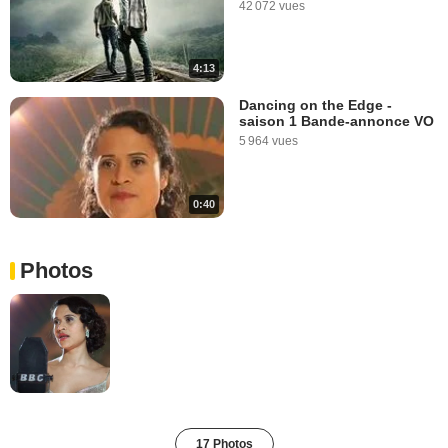
42 072 vues
4:13
Dancing on the Edge -
saison 1 Bande-annonce VO
5 964 vues
0:40
Photos
17 Photos