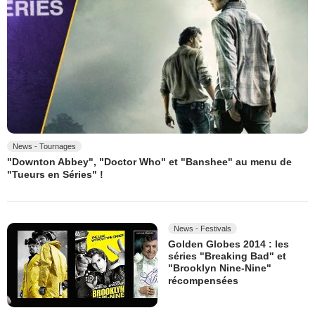
News - Tournages
"Downton Abbey", "Doctor Who" et "Banshee" au menu de
"Tueurs en Séries" !
News - Festivals
Golden Globes 2014 : les
séries "Breaking Bad" et
"Brooklyn Nine-Nine"
récompensées