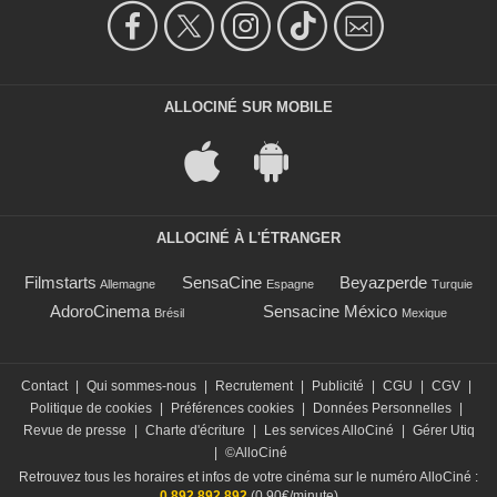
ALLOCINÉ SUR MOBILE
ALLOCINÉ À L'ÉTRANGER
Filmstarts
SensaCine
Beyazperde
Allemagne
Espagne
Turquie
AdoroCinema
Sensacine México
Brésil
Mexique
Contact
|
Qui sommes-nous
|
Recrutement
|
Publicité
|
CGU
|
CGV
|
Politique de cookies
|
Préférences cookies
|
Données Personnelles
|
Revue de presse
|
Charte d'écriture
|
Les services AlloCiné
|
Gérer Utiq
|
©AlloCiné
Retrouvez tous les horaires et infos de votre cinéma sur le numéro AlloCiné :
0 892 892 892
(0,90€/minute)