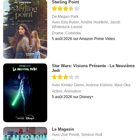
Sterling Point
De
Megan Park
Avec
Ella Rubin
,
Amélie Hoeferle
,
Jacob
Whiteduck-Lavoie
Drame
,
Comédie
5 août 2026 sur Amazon Prime Video
Star Wars: Visions Présente - Le Neuvième
Jedi
Avec
Kimiko Glenn
,
Andrew Kishino
,
Masi Oka
Action
,
Animation
5 août 2026 sur Disney+
Le Magasin
Avec
Zoé Pinelli
,
Siméon Ruff