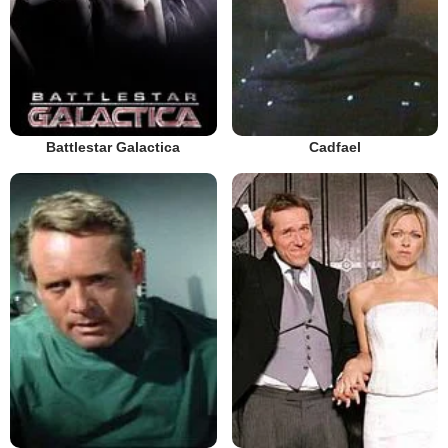
Battlestar Galactica
Cadfael