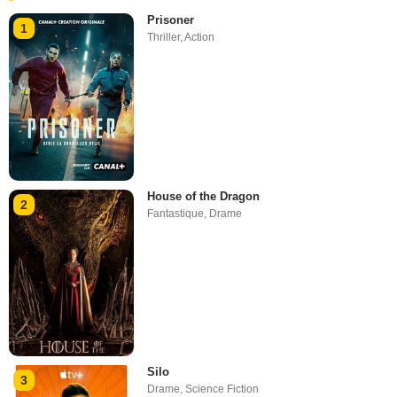
Prisoner
1
Thriller
,
Action
House of the Dragon
2
Fantastique
,
Drame
Silo
3
Drame
,
Science Fiction