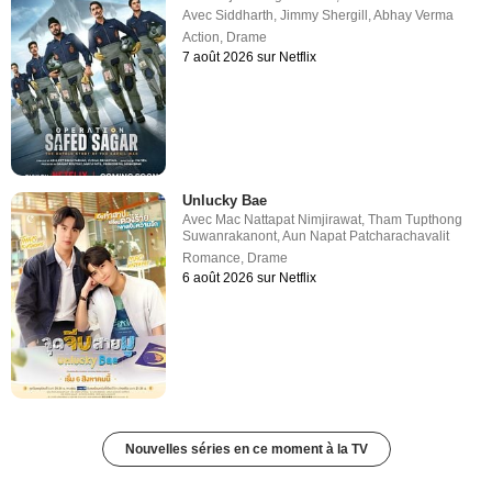
Avec
Siddharth
,
Jimmy Shergill
,
Abhay Verma
Action
,
Drame
7 août 2026 sur Netflix
Unlucky Bae
Avec
Mac Nattapat Nimjirawat
,
Tham Tupthong
Suwanrakanont
,
Aun Napat Patcharachavalit
Romance
,
Drame
6 août 2026 sur Netflix
Nouvelles séries en ce moment à la TV