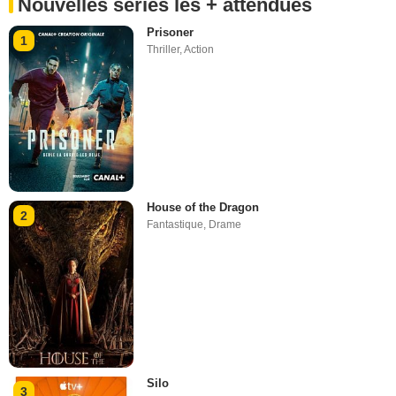
Nouvelles séries les + attendues
Prisoner
1
Thriller
,
Action
House of the Dragon
2
Fantastique
,
Drame
Silo
3