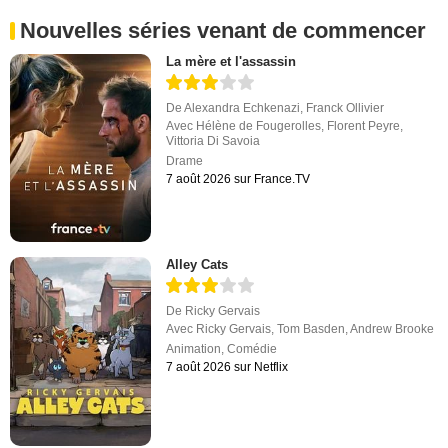
Nouvelles séries venant de commencer
La mère et l'assassin
De
Alexandra Echkenazi
,
Franck Ollivier
Avec
Hélène de Fougerolles
,
Florent Peyre
,
Vittoria Di Savoia
Drame
7 août 2026 sur France.TV
Alley Cats
De
Ricky Gervais
Avec
Ricky Gervais
,
Tom Basden
,
Andrew Brooke
Animation
,
Comédie
7 août 2026 sur Netflix