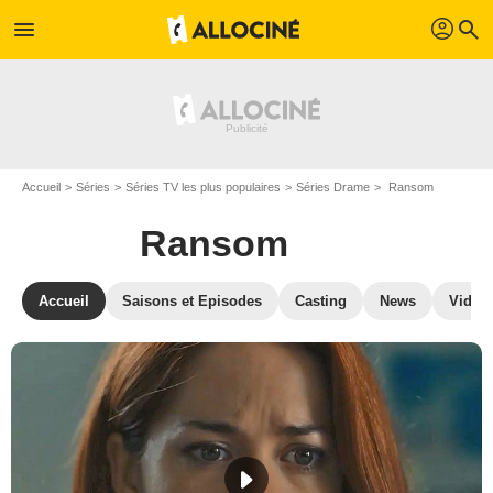
profil
menu
search
Accueil
Séries
Séries TV les plus populaires
Séries Drame
Ransom
Ransom
Accueil
Saisons et Episodes
Casting
News
Vidéo