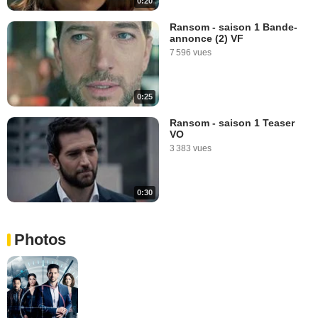
0:20
Ransom - saison 1 Bande-
annonce (2) VF
7 596 vues
0:25
Ransom - saison 1 Teaser
VO
3 383 vues
0:30
Photos