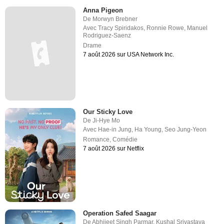
Anna Pigeon
De
Morwyn Brebner
Avec
Tracy Spiridakos
,
Ronnie Rowe
,
Manuel
Rodriguez-Saenz
Drame
7 août 2026 sur USA Network Inc.
Our Sticky Love
De
Ji-Hye Mo
Avec
Hae-in Jung
,
Ha Young
,
Seo Jung-Yeon
Romance
,
Comédie
7 août 2026 sur Netflix
Operation Safed Saagar
De
Abhijeet Singh Parmar
,
Kushal Srivastava