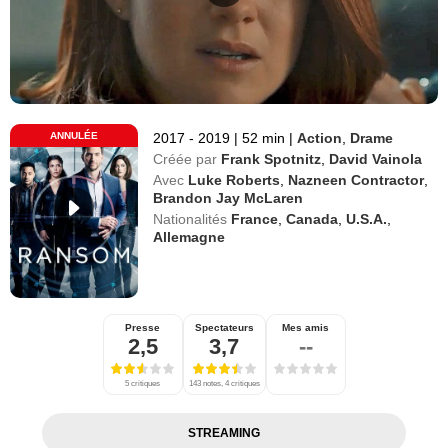
ANNULÉE
2017 - 2019
|
52 min
|
Action
,
Drame
Créée par
Frank Spotnitz
,
David Vainola
Avec
Luke Roberts
,
Nazneen Contractor
,
Brandon Jay McLaren
Nationalités
France
,
Canada
,
U.S.A.
,
Allemagne
Presse
Spectateurs
Mes amis
2,5
3,7
--
5 critiques
143 notes, 4 critiques
STREAMING