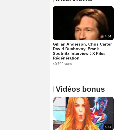
4:34
Gillian Anderson, Chris Carter,
David Duchovny, Frank
Spotnitz Interview : X Files -
Régénération
40 702 vues
Vidéos bonus
8:54