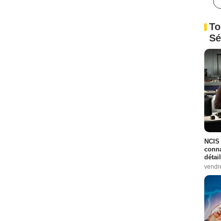
To
Sé
NCIS 
conna
détai
vendr