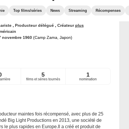
hie
Top films/séries
News
Streaming
Récompenses
ariste
,
Producteur délégué
,
Créateur
plus
méricain
7 novembre 1960
(Camp Zama, Japon)
0
5
1
arrière
films et séries tournés
nomination
roducteur maintes fois récompensé, avec plus de 25
fondé Big Light Productions en 2013, une société de
 le plus rapides en Europe.Il a créé et produit de