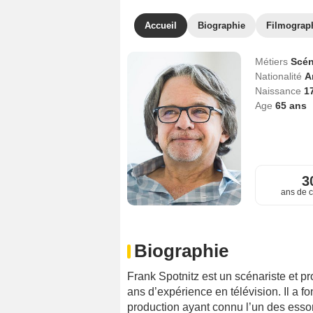
Accueil
Biographie
Filmograp
Métiers
Scén
Nationalité
A
Naissance
1
Age
65
ans
3
ans de c
Biographie
Frank Spotnitz est un scénariste et p
ans d’expérience en télévision. Il a 
production ayant connu l’un des essors