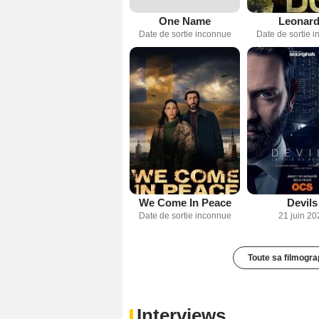
One Name
Leonar
Date de sortie inconnue
Date de sortie 
We Come In Peace
Devils
Date de sortie inconnue
21 juin 20
Toute sa filmogra
Interviews