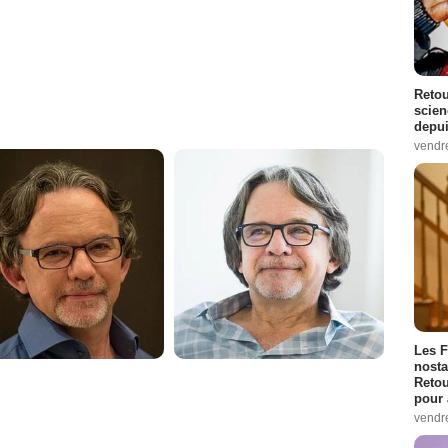
Retou
scien
depui
vendr
Les F
nosta
Retou
pour 
vendr