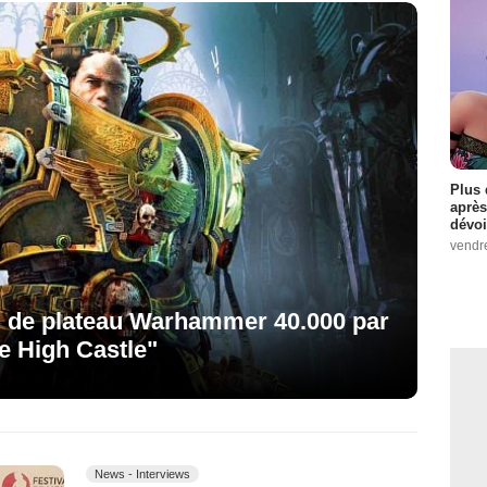
Plus 
après
dévoi
vendr
u de plateau Warhammer 40.000 par
he High Castle"
News - Interviews