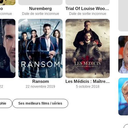
do
Nuremberg
Trial Of Louise Woodward
inconnue
Date de sortie inconnue
Date de sortie inconnue
Ransom
Les Médicis : Maîtres de Florence / Lorenzo le Magnifique
22
22 novembre 2019
5 octobre 2018
phie
Ses meilleurs films / séries