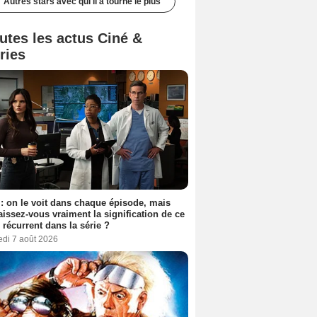
Autres stars avec qui il a tourné le plus
utes les actus Ciné &
ries
: on le voit dans chaque épisode, mais
issez-vous vraiment la signification de ce
l récurrent dans la série ?
edi 7 août 2026