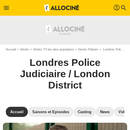
profil
menu
search
Accueil
Séries
Séries TV les plus populaires
Séries Policier
Londres Police Judiciaire / London District
Londres Police
Judiciaire / London
District
Accueil
Saisons et Episodes
Casting
News
Vidéo