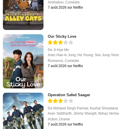
Animation
,
Comédie
7 août 2026 sur Netflix
Our Sticky Love
De
Ji-Hye Mo
Avec
Hae-in Jung
,
Ha Young
,
Seo Jung-Yeon
Romance
,
Comédie
7 août 2026 sur Netflix
Operation Safed Saagar
De
Abhijeet Singh Parmar
,
Kushal Srivastava
Avec
Siddharth
,
Jimmy Shergill
,
Abhay Verma
Action
,
Drame
7 août 2026 sur Netflix