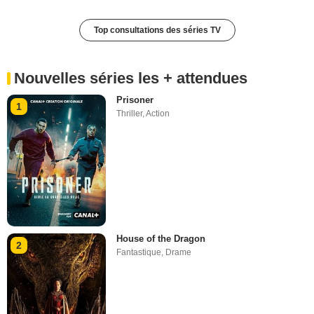
Top consultations des séries TV
Nouvelles séries les + attendues
Prisoner
1
Thriller
,
Action
House of the Dragon
2
Fantastique
,
Drame