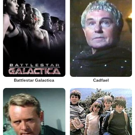
Battlestar Galactica
Cadfael