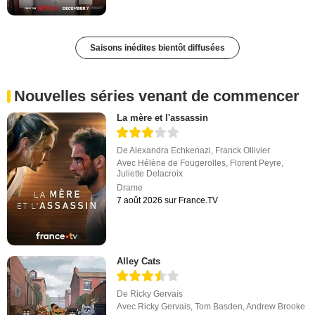
Saisons inédites bientôt diffusées
Nouvelles séries venant de commencer
La mère et l'assassin
De
Alexandra Echkenazi
,
Franck Ollivier
Avec
Hélène de Fougerolles
,
Florent Peyre
,
Juliette Delacroix
Drame
7 août 2026 sur France.TV
Alley Cats
De
Ricky Gervais
Avec
Ricky Gervais
,
Tom Basden
,
Andrew Brooke