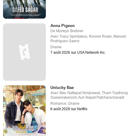
Anna Pigeon
De
Morwyn Brebner
Avec
Tracy Spiridakos
,
Ronnie Rowe
,
Manuel
Rodriguez-Saenz
Drame
7 août 2026 sur USA Network Inc.
Unlucky Bae
Avec
Mac Nattapat Nimjirawat
,
Tham Tupthong
Suwanrakanont
,
Aun Napat Patcharachavalit
Romance
,
Drame
6 août 2026 sur Netflix