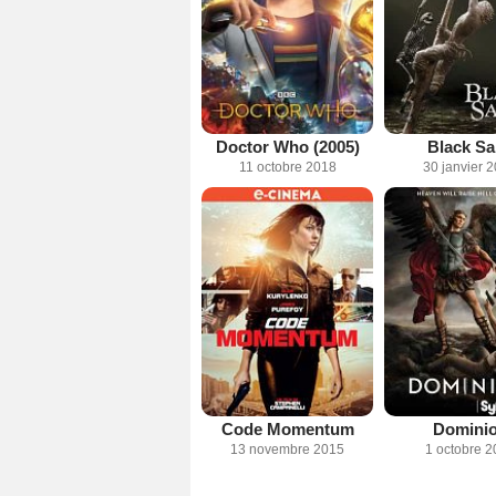
Doctor Who (2005)
Black Sa
11 octobre 2018
30 janvier 
Code Momentum
Domini
13 novembre 2015
1 octobre 2