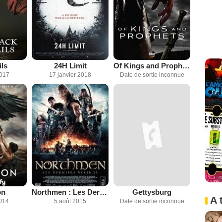
ils
24H Limit
Of Kings and Prophets
2017
17 janvier 2018
Date de sortie inconnue
on
Northmen : Les Derniers Vikings
Gettysburg
A 
014
5 août 2015
Date de sortie inconnue