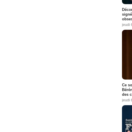
Décon
signé
obse
jeudi 
Ce so
Bérén
des 
jeudi 