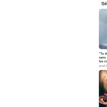
Sé
"Tu d
sans 
les c
jeudi 