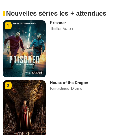
Nouvelles séries les + attendues
Prisoner
1
Thriller
,
Action
House of the Dragon
2
Fantastique
,
Drame