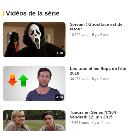
Vidéos de la série
Scream : Ghostface est de
retour
10 502 vues
-
Il y a 6 ans
1:10
Les tops et les flops de l'été
2016
36 061 vues
-
Il y a 9 ans
4:34
Tueurs en Séries N°304 -
Vendredi 12 juin 2015
11 661 vues
-
Il y a 11 ans