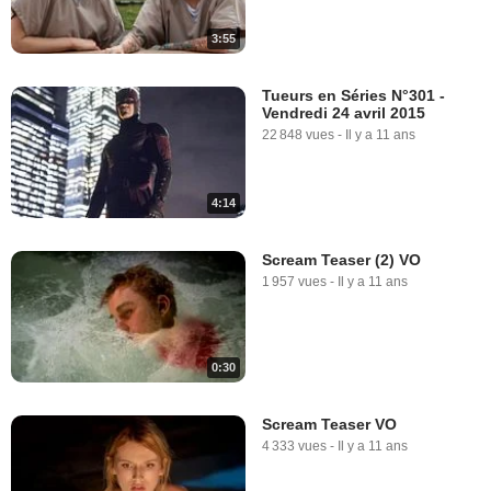
3:55
Tueurs en Séries N°301 -
Vendredi 24 avril 2015
22 848 vues
-
Il y a 11 ans
4:14
Scream Teaser (2) VO
1 957 vues
-
Il y a 11 ans
0:30
Scream Teaser VO
4 333 vues
-
Il y a 11 ans