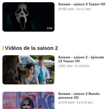
Scream - saison 3 Teaser VO
16 591 vues
-
Il y a 7 ans
0:50
Vidéos de la saison 2
Scream - saison 2 - épisode
13 Teaser VO
1 691 vues
-
Il y a 9 ans
1:37
Scream - saison 2 Bande-
annonce VO
10 370 vues
-
Il y a 10 ans