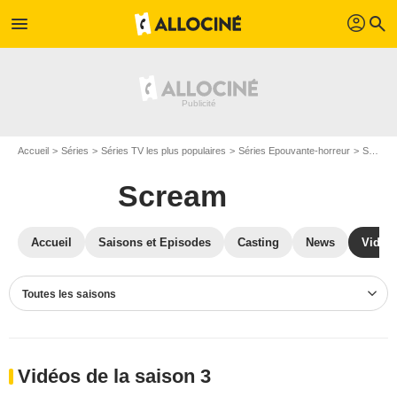
profil
menu
search
Accueil
Séries
Séries TV les plus populaires
Séries Epouvante-horreur
Scream
Scream
Accueil
Saisons et Episodes
Casting
News
Vidéo
Toutes les saisons
Vidéos de la saison 3