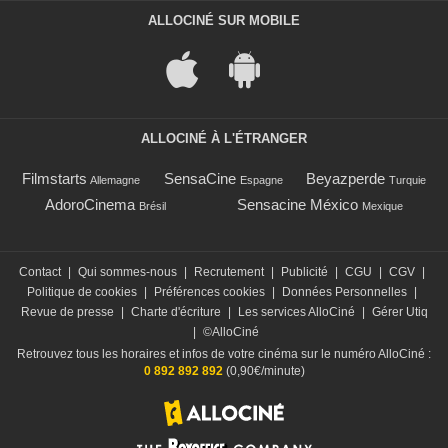
ALLOCINÉ SUR MOBILE
ALLOCINÉ À L'ÉTRANGER
Filmstarts
SensaCine
Beyazperde
Allemagne
Espagne
Turquie
AdoroCinema
Sensacine México
Brésil
Mexique
Contact
|
Qui sommes-nous
|
Recrutement
|
Publicité
|
CGU
|
CGV
|
Politique de cookies
|
Préférences cookies
|
Données Personnelles
|
Revue de presse
|
Charte d'écriture
|
Les services AlloCiné
|
Gérer Utiq
|
©AlloCiné
Retrouvez tous les horaires et infos de votre cinéma sur le numéro AlloCiné :
0 892 892 892
(0,90€/minute)