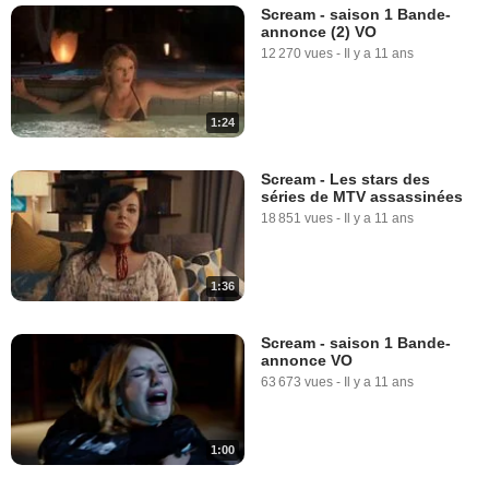
Scream - saison 1 Bande-
annonce (2) VO
12 270 vues
-
Il y a 11 ans
1:24
Scream - Les stars des
séries de MTV assassinées
18 851 vues
-
Il y a 11 ans
1:36
Scream - saison 1 Bande-
annonce VO
63 673 vues
-
Il y a 11 ans
1:00