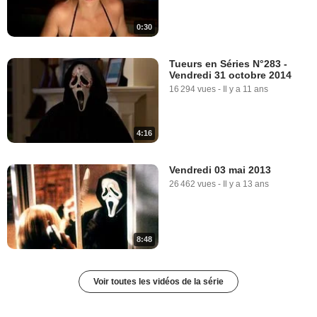
0:30
Tueurs en Séries N°283 -
Vendredi 31 octobre 2014
16 294 vues
-
Il y a 11 ans
4:16
Vendredi 03 mai 2013
26 462 vues
-
Il y a 13 ans
8:48
Voir toutes les vidéos de la série