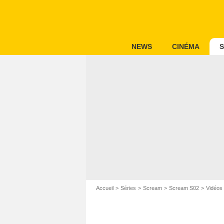
NEWS
CINÉMA
S
Accueil
Séries
Scream
Scream S02
Vidéos