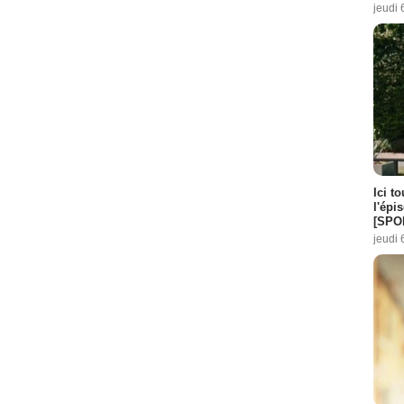
jeudi 
Ici t
l'épi
[SPO
jeudi 