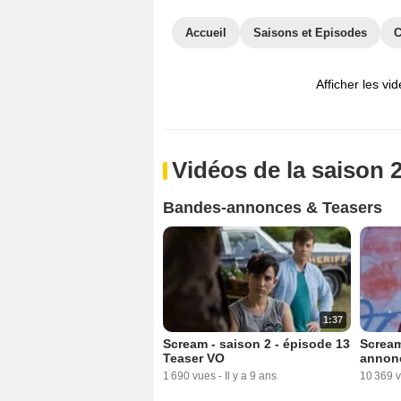
Accueil
Saisons et Episodes
C
Afficher les vi
Vidéos de la saison 
Bandes-annonces & Teasers
1:37
Scream - saison 2 - épisode 13
Scream
Teaser VO
annon
1 690 vues
-
Il y a 9 ans
10 369 