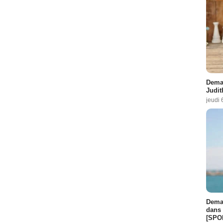
Demai
Judit
jeudi 
Demai
dans 
[SPO