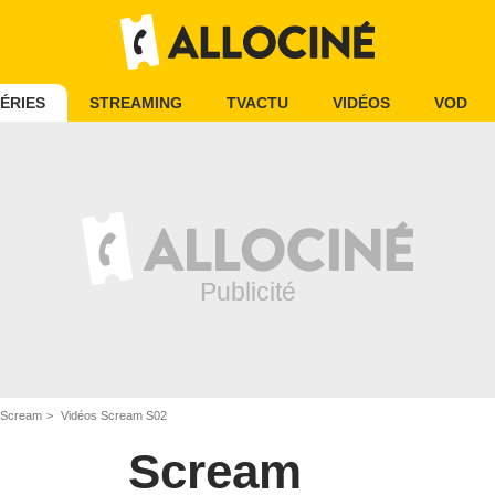
ÉRIES
STREAMING
TVACTU
VIDÉOS
VOD
 Scream
Vidéos Scream S02
Scream