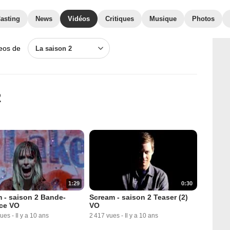
asting
News
Vidéos
Critiques
Musique
Photos
deos de
La saison 2
2
1:29
0:30
 - saison 2 Bande-
Scream - saison 2 Teaser (2)
ce VO
VO
vues
-
Il y a 10 ans
2 417 vues
-
Il y a 10 ans