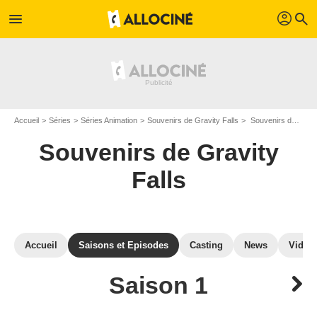
profil
menu
search
Accueil
Séries
Séries Animation
Souvenirs de Gravity Falls
Souvenirs de Gravity Falls : Episodes de la saison 1
Souvenirs de Gravity
Falls
Accueil
Saisons et Episodes
Casting
News
Vidéo
Saison 1