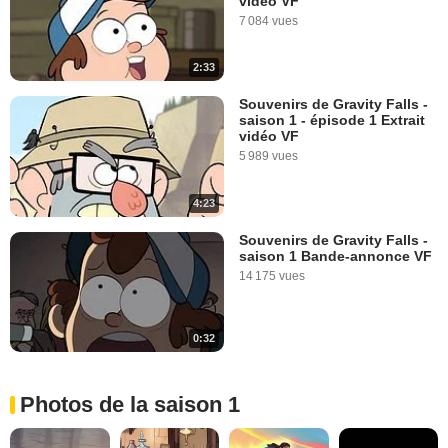
vidéo VF
7 084 vues
2:33
Souvenirs de Gravity Falls -
saison 1 - épisode 1 Extrait
vidéo VF
5 989 vues
4:23
Souvenirs de Gravity Falls -
saison 1 Bande-annonce VF
14 175 vues
0:32
Photos de la saison 1