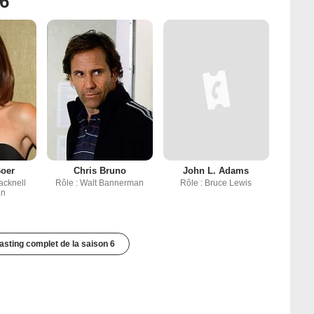
 6
Boer
Chris Bruno
John L. Adams
acknell
Rôle : Walt Bannerman
Rôle : Bruce Lewis
an
casting complet de la saison 6