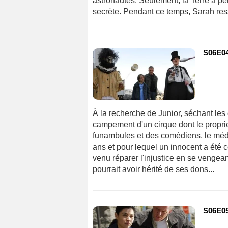
astronautes. Seulement, la Terre a pe
secrète. Pendant ce temps, Sarah ress
S06E04
À la recherche de Junior, séchant les 
campement d'un cirque dont le propriét
funambules et des comédiens, le médiu
ans et pour lequel un innocent a été 
venu réparer l'injustice en se vengea
pourrait avoir hérité de ses dons...
S06E05