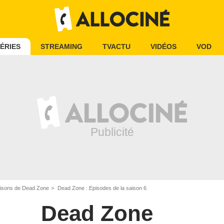
ÉRIES
STREAMING
TVACTU
VIDÉOS
VOD
isons de Dead Zone
Dead Zone : Episodes de la saison 6
Dead Zone