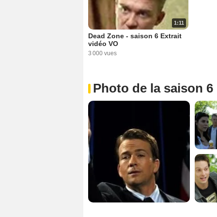
1:11
Dead Zone - saison 6 Extrait
vidéo VO
3 000 vues
Photo de la saison 6