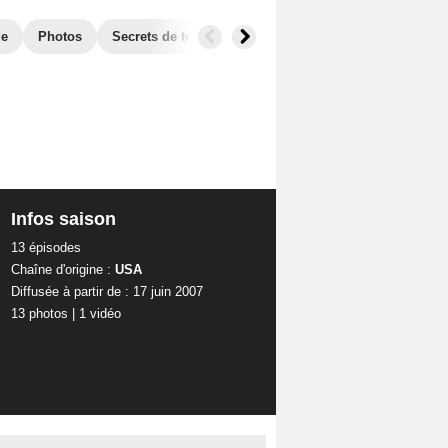
ue
Photos
Secrets de tournage
Séries similaires
Infos saison
13 épisodes
Chaîne d'origine :
USA
Diffusée à partir de : 17 juin 2007
13 photos
|
1 vidéo