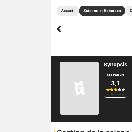
Accueil
Saisons et Episodes
C
Synopsis
Spectateurs
3,1
7 notes, 1 critique