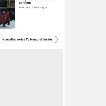
sorciers
Aventure
,
Fantastique
Nouvelles séries TV bientôt diffusées