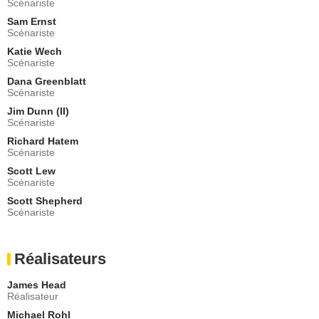
Scénariste
Dr Cole
Sam Ernst
- 1 Episode :
7
Scénariste
Paul Hopkins (I)
Andrew
Katie Wech
Scénariste
- 1 Episode :
8
Dana Greenblatt
Colin Fox
Scénariste
Le Père Brendan
- 1 Episode :
9
Jim Dunn (II)
Scénariste
Lita Tresierra
Maria Toro
Richard Hatem
Scénariste
- 1 Episode :
10
Scott Lew
Marc Marans
Scénariste
Kenny Hutchins
- 1 Episode :
11
Scott Shepherd
Scénariste
Sam Stone
Leo Vitali
- 1 Episode :
12
Réalisateurs
Bobby Brown
Un garde
James Head
- 1 Episode :
1
Réalisateur
Mike Tsar
Michael Rohl
Big Mike