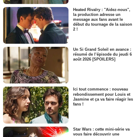
Alex Sinclair
Heated Rivalry : "Aidez-nous",
- 1 Episode :
11
la production adresse un
Tom Skerritt
message aux fans avant le
Herb Smith
début du tournage de la saison
2 !
- 1 Episode :
13
Patrick Costello
Ronnie
- 1 Episode :
5
Un Si Grand Soleil en avance :
résumé de l’épisode du jeudi 6
Leni Parker
août 2026 [SPOILERS]
Marcy Lyons
- 1 Episode :
7
Brett Watson
Peter Hansen
- 1 Episode :
8
Ici tout commence : nouveau
rebondissement pour Louis et
John Maclaren
Jasmine et ça va faire réagir les
Craig Rasmussen
fans !
- 1 Episode :
10
Anna Hopkins
Une serveuse
- 1 Episode :
13
Star Wars : cette mini-série va
Sabine Karsenti
vous faire découvrir une