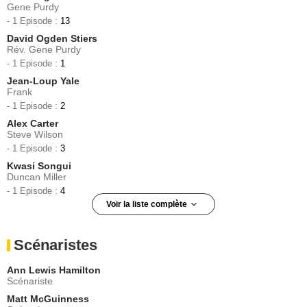
Gene Purdy
- 1 Episode :
13
David Ogden Stiers
Rév. Gene Purdy
- 1 Episode :
1
Jean-Loup Yale
Frank
- 1 Episode :
2
Alex Carter
Steve Wilson
- 1 Episode :
3
Kwasi Songui
Duncan Miller
- 1 Episode :
4
Voir la liste complète
Kent McQuaid
Jack Deitz
Scénaristes
- 1 Episode :
5
Sarah Allen
Ann Lewis Hamilton
Maggie
Scénariste
- 1 Episode :
6
Matt McGuinness
Tom Barnett