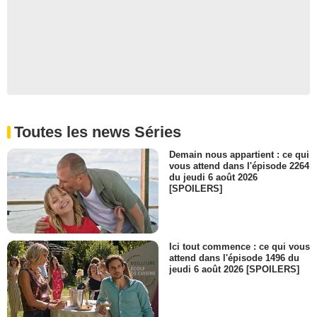
Devery Jacobs
Monique
- 1 Episode :
4
Johnny Griffin
Emmett
- 1 Episode :
5
Michael Zelniker
Philip
- 1 Episode :
6
Toutes les news Séries
Jude Beny
Laura Flowes
Demain nous appartient : ce qui
vous attend dans l'épisode 2264
- 1 Episode :
7
du jeudi 6 août 2026
Marianne Farley
[SPOILERS]
Daisy Hansen
- 1 Episode :
8
Wendi Jewers
Kelly Judd
Ici tout commence : ce qui vous
- 1 Episode :
9
attend dans l'épisode 1496 du
jeudi 6 août 2026 [SPOILERS]
James A. Woods
Tommy Rasmussen
- 1 Episode :
10
Jennifer Finnigan