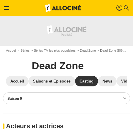
profil
menu
search
Accueil
Séries
Séries TV les plus populaires
Dead Zone
Dead Zone S06
Cas
Dead Zone
Accueil
Saisons et Episodes
Casting
News
Vidéo
Saison 6
Acteurs et actrices