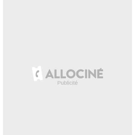
- 1 Episode :
9
Conrad Dunn
Frankie Toro
- 1 Episode :
10
Alan Fawcett
George
- 1 Episode :
11
Andrew Jackson
Doug O'Connell
- 1 Episode :
12
Jim Francis
Sonny Elliman
- 1 Episode :
13
Martin Donovan
Malcolm Janus
- 1 Episode :
1
Deborah Odell
Nina Jorgenson
- 1 Episode :
2
Mark Camacho
Bernard Linden
- 1 Episode :
3