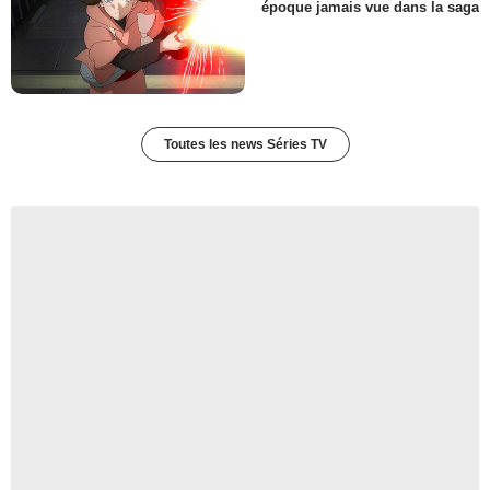
Nancy
époque jamais vue dans la saga
- 1 Episode :
8
Francis X. McCarthy
Tom Stark
- 1 Episode :
10
Tony Calabretta
Loud Coat
Toutes les news Séries TV
- 1 Episode :
10