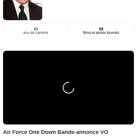
43
69
ans de carrière
films et séries tournés
Air Force One Down Bande-annonce VO