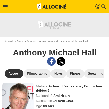
profil
menu
search
Accueil
Stars
Acteurs
Acteur américain
Anthony Michael Hall
Anthony Michael Hall
Accueil
Filmographie
News
Photos
Streaming
Métiers
Acteur
,
Réalisateur
,
Producteur
délégué
Nationalité
Américain
Naissance
14 avril 1968
Age
58
ans