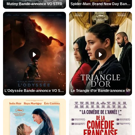
Mutiny Bande-annonce VO STFR
Spider-Man: Brand New Day Bande-annonce VO STFR
L'Odyssée Bande-annonce VO STFR
Le Triangle d'or Bande-annonce VF