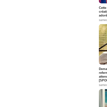
Cette
créat
adoré
samed
Demai
refer
atten
[SPO
samed