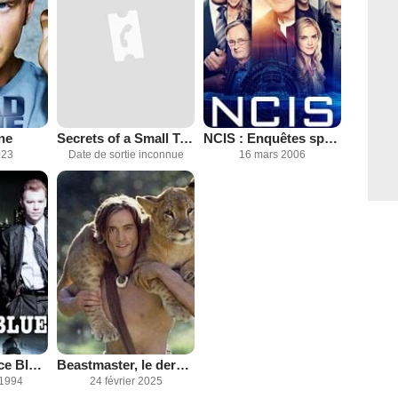
ne
Secrets of a Small Town
NCIS : Enquêtes spéciales
023
Date de sortie inconnue
16 mars 2006
New York Police Blues
Beastmaster, le dernier des survivants
 1994
24 février 2025