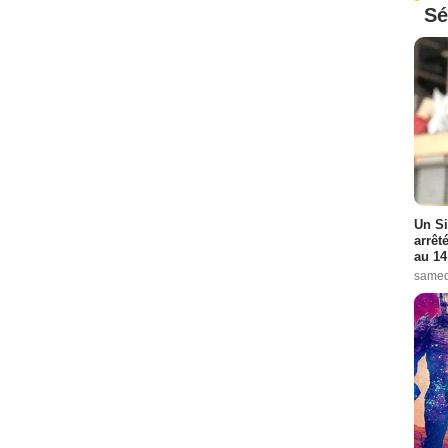
Sé
Un Si
arrêt
au 14
samed