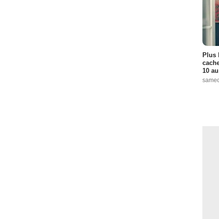
Plus 
cache
10 au
samed