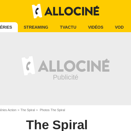
ÉRIES
STREAMING
TVACTU
VIDÉOS
VOD
éries Action
The Spiral
Photos The Spiral
The Spiral