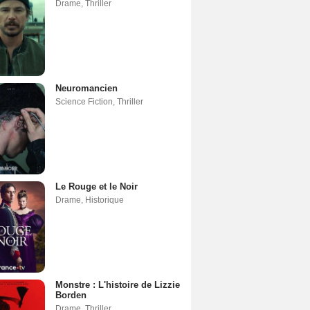
Drame
,
Thriller
Neuromancien
Science Fiction
,
Thriller
Le Rouge et le Noir
Drame
,
Historique
Monstre : L'histoire de Lizzie
Borden
Drame
,
Thriller