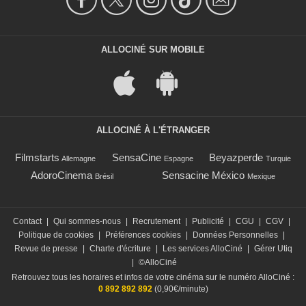
ALLOCINÉ SUR MOBILE
ALLOCINÉ À L'ÉTRANGER
Filmstarts
SensaCine
Beyazperde
Allemagne
Espagne
Turquie
AdoroCinema
Sensacine México
Brésil
Mexique
Contact
|
Qui sommes-nous
|
Recrutement
|
Publicité
|
CGU
|
CGV
|
Politique de cookies
|
Préférences cookies
|
Données Personnelles
|
Revue de presse
|
Charte d'écriture
|
Les services AlloCiné
|
Gérer Utiq
|
©AlloCiné
Retrouvez tous les horaires et infos de votre cinéma sur le numéro AlloCiné :
0 892 892 892
(0,90€/minute)