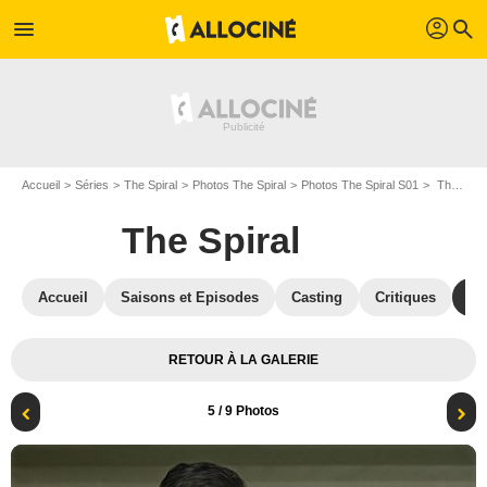
profil
menu
search
Accueil
Séries
The Spiral
Photos The Spiral
Photos The Spiral S01
The Spiral - Saison 1 : Photo Tommi Korpela
The Spiral
Accueil
Saisons et Episodes
Casting
Critiques
Ph
RETOUR À LA GALERIE
5
/ 9 Photos