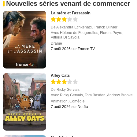
Nouvelles séries venant de commencer
La mère et l'assassin
De
Alexandra Echkenazi
,
Franck Ollivier
Avec
Hélène de Fougerolles
,
Florent Peyre
,
Vittoria Di Savoia
Drame
7 août 2026 sur France.TV
Alley Cats
De
Ricky Gervais
Avec
Ricky Gervais
,
Tom Basden
,
Andrew Brooke
Animation
,
Comédie
7 août 2026 sur Netflix