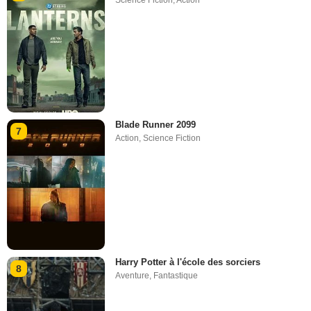
Science Fiction
,
Action
Blade Runner 2099
7
Action
,
Science Fiction
Harry Potter à l'école des sorciers
8
Aventure
,
Fantastique