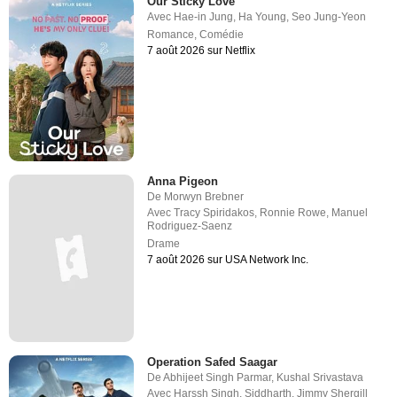
Our Sticky Love
Avec
Hae-in Jung
,
Ha Young
,
Seo Jung-Yeon
Romance
,
Comédie
7 août 2026 sur Netflix
Anna Pigeon
De
Morwyn Brebner
Avec
Tracy Spiridakos
,
Ronnie Rowe
,
Manuel
Rodriguez-Saenz
Drame
7 août 2026 sur USA Network Inc.
Operation Safed Saagar
De
Abhijeet Singh Parmar
,
Kushal Srivastava
Avec
Harssh Singh
,
Siddharth
,
Jimmy Shergill