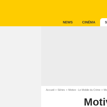
NEWS
CINÉMA
S
Accueil
Séries
Motive : Le Mobile du Crime
Mo
Moti