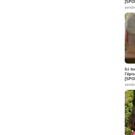
[SPO
vendr
Ici t
l'épi
[SPO
vendr