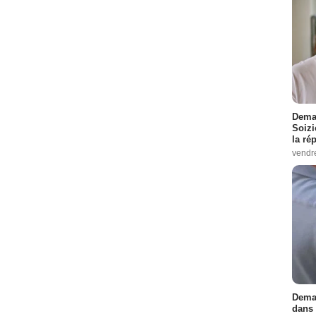
Demai
Soizi
la ré
vendr
Demai
dans 