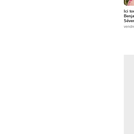
Ici t
Benj
Séver
vendr