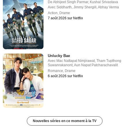
De
Abhijeet Singh Parmar
,
Kushal Srivastava
Avec
Siddharth
,
Jimmy Shergill
,
Abhay Verma
Action
,
Drame
7 août 2026 sur Netflix
Unlucky Bae
Avec
Mac Nattapat Nimjirawat
,
Tham Tupthong
Suwanrakanont
,
Aun Napat Patcharachavalit
Romance
,
Drame
6 août 2026 sur Netflix
Nouvelles séries en ce moment à la TV