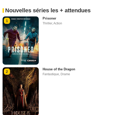
Nouvelles séries les + attendues
Prisoner
1
Thriller
,
Action
House of the Dragon
2
Fantastique
,
Drame