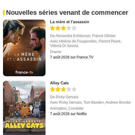
Nouvelles séries venant de commencer
La mère et l'assassin
De
Alexandra Echkenazi
,
Franck Ollivier
Avec
Hélène de Fougerolles
,
Florent Peyre
,
Vittoria Di Savoia
Drame
7 août 2026 sur France.TV
Alley Cats
De
Ricky Gervais
Avec
Ricky Gervais
,
Tom Basden
,
Andrew Brooke
Animation
,
Comédie
7 août 2026 sur Netflix