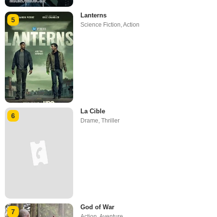
Lanterns
5
Science Fiction
,
Action
La Cible
6
Drame
,
Thriller
God of War
7
Action
,
Aventure