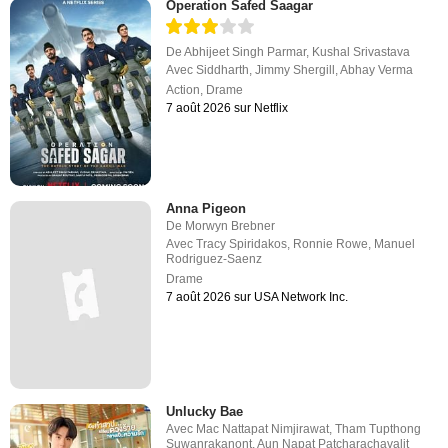
Operation Safed Saagar
De
Abhijeet Singh Parmar
,
Kushal Srivastava
Avec
Siddharth
,
Jimmy Shergill
,
Abhay Verma
Action
,
Drame
7 août 2026 sur Netflix
Anna Pigeon
De
Morwyn Brebner
Avec
Tracy Spiridakos
,
Ronnie Rowe
,
Manuel
Rodriguez-Saenz
Drame
7 août 2026 sur USA Network Inc.
Unlucky Bae
Avec
Mac Nattapat Nimjirawat
,
Tham Tupthong
Suwanrakanont
,
Aun Napat Patcharachavalit