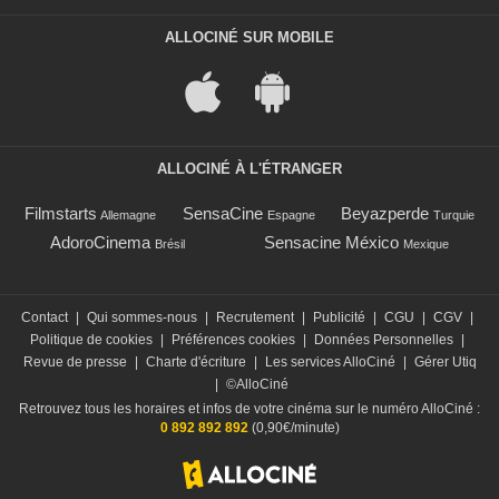
ALLOCINÉ SUR MOBILE
ALLOCINÉ À L'ÉTRANGER
Filmstarts
SensaCine
Beyazperde
Allemagne
Espagne
Turquie
AdoroCinema
Sensacine México
Brésil
Mexique
Contact
|
Qui sommes-nous
|
Recrutement
|
Publicité
|
CGU
|
CGV
|
Politique de cookies
|
Préférences cookies
|
Données Personnelles
|
Revue de presse
|
Charte d'écriture
|
Les services AlloCiné
|
Gérer Utiq
|
©AlloCiné
Retrouvez tous les horaires et infos de votre cinéma sur le numéro AlloCiné :
0 892 892 892
(0,90€/minute)