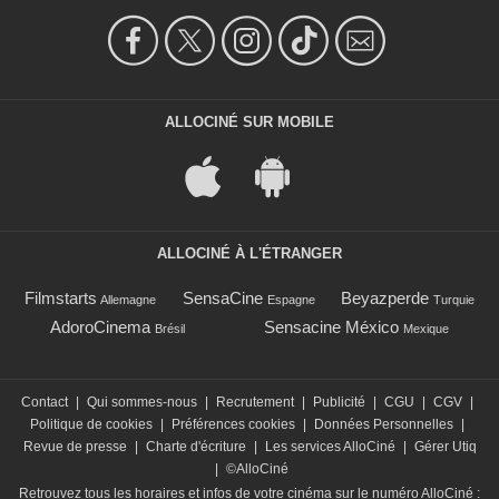
ALLOCINÉ SUR MOBILE
ALLOCINÉ À L'ÉTRANGER
Filmstarts
SensaCine
Beyazperde
Allemagne
Espagne
Turquie
AdoroCinema
Sensacine México
Brésil
Mexique
Contact
|
Qui sommes-nous
|
Recrutement
|
Publicité
|
CGU
|
CGV
|
Politique de cookies
|
Préférences cookies
|
Données Personnelles
|
Revue de presse
|
Charte d'écriture
|
Les services AlloCiné
|
Gérer Utiq
|
©AlloCiné
Retrouvez tous les horaires et infos de votre cinéma sur le numéro AlloCiné :