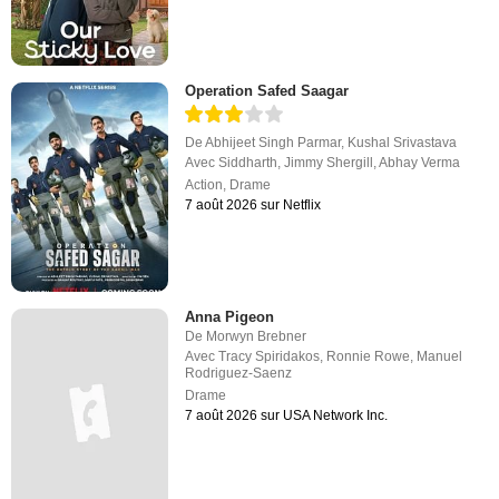
Operation Safed Saagar
De
Abhijeet Singh Parmar
,
Kushal Srivastava
Avec
Siddharth
,
Jimmy Shergill
,
Abhay Verma
Action
,
Drame
7 août 2026 sur Netflix
Anna Pigeon
De
Morwyn Brebner
Avec
Tracy Spiridakos
,
Ronnie Rowe
,
Manuel
Rodriguez-Saenz
Drame
7 août 2026 sur USA Network Inc.