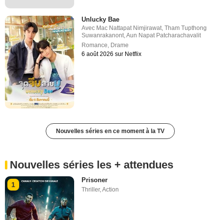
Unlucky Bae
Avec
Mac Nattapat Nimjirawat
,
Tham Tupthong
Suwanrakanont
,
Aun Napat Patcharachavalit
Romance
,
Drame
6 août 2026 sur Netflix
Nouvelles séries en ce moment à la TV
Nouvelles séries les + attendues
Prisoner
1
Thriller
,
Action