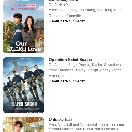
De
Ji-Hye Mo
Avec
Hae-in Jung
,
Ha Young
,
Seo Jung-Yeon
Romance
,
Comédie
7 août 2026 sur Netflix
Operation Safed Saagar
De
Abhijeet Singh Parmar
,
Kushal Srivastava
Avec
Siddharth
,
Jimmy Shergill
,
Abhay Verma
Action
,
Drame
7 août 2026 sur Netflix
Unlucky Bae
Avec
Mac Nattapat Nimjirawat
,
Tham Tupthong
Suwanrakanont
,
Aun Napat Patcharachavalit