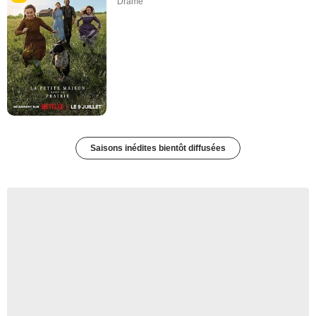
Drame
Saisons inédites bientôt diffusées