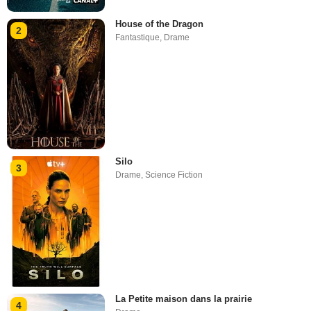
House of the Dragon
2
Fantastique
,
Drame
Silo
3
Drame
,
Science Fiction
La Petite maison dans la prairie
4