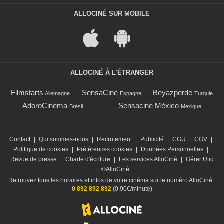
ALLOCINÉ SUR MOBILE
ALLOCINÉ À L'ÉTRANGER
Filmstarts
SensaCine
Beyazperde
Allemagne
Espagne
Turquie
AdoroCinema
Sensacine México
Brésil
Mexique
Contact
|
Qui sommes-nous
|
Recrutement
|
Publicité
|
CGU
|
CGV
|
Politique de cookies
|
Préférences cookies
|
Données Personnelles
|
Revue de presse
|
Charte d'écriture
|
Les services AlloCiné
|
Gérer Utiq
|
©AlloCiné
Retrouvez tous les horaires et infos de votre cinéma sur le numéro AlloCiné :
0 892 892 892
(0,90€/minute)