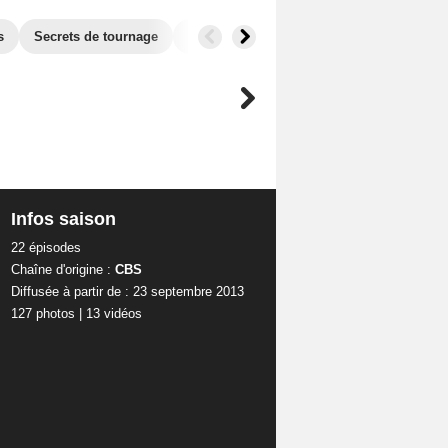
s
Secrets de tournage
Séries similaires
Audiences
Infos saison
22 épisodes
Chaîne d'origine :
CBS
Diffusée à partir de : 23 septembre 2013
127 photos
|
13 vidéos