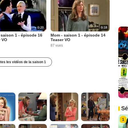
0:20
0:18
saison 1 - épisode 16
Mom - saison 1 - épisode 14
r VO
Teaser VO
87 vues
utes les vidéos de la saison 1
Sé
1