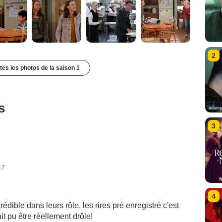
2
utes les photos de la saison 1
s
3
17
4
dible dans leurs rôle, les rires pré enregistré c'est
t pu être réellement drôle!