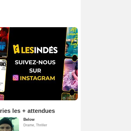
ries les + attendues
Below
Drame
,
Thriller