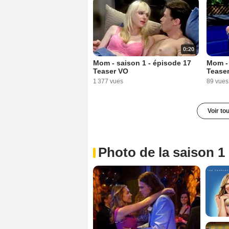
0:20
Mom - saison 1 - épisode 17
Mom - 
Teaser VO
Tease
1 377 vues
89 vues
Voir to
Photo de la saison 1