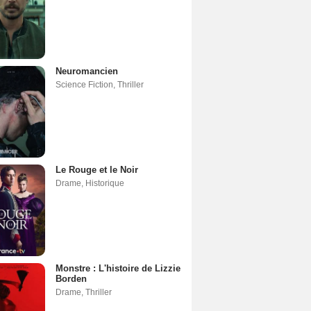
Neuromancien
Science Fiction
,
Thriller
Le Rouge et le Noir
Drame
,
Historique
Monstre : L'histoire de Lizzie
Borden
Drame
,
Thriller