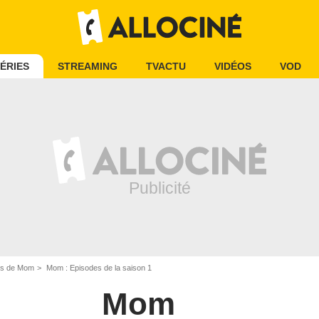
ÉRIES
STREAMING
TVACTU
VIDÉOS
VOD
ns de Mom
Mom : Episodes de la saison 1
Mom