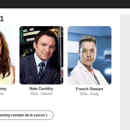
 1
nney
Nate Corddry
French Stewart
nie
Rôle : Gabriel
Rôle : Rudy
casting complet de la saison 1