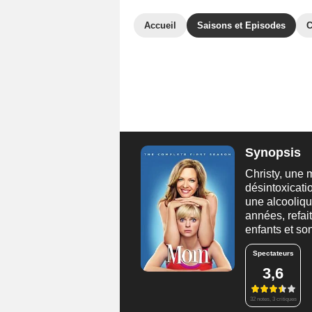
Accueil
Saisons et Episodes
C
Synopsis
Christy, une m
désintoxicati
une alcooliqu
années, refai
enfants et son
Spectateurs
3,6
32 notes, 3 critiques