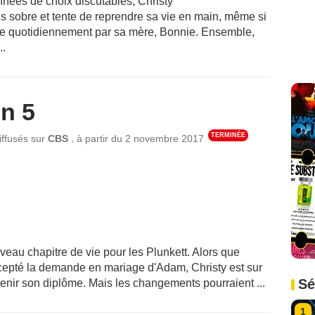
nées de choix discutables, Christy
s sobre et tente de reprendre sa vie en main, même si
tée quotidiennement par sa mère, Bonnie. Ensemble,
..
n 5
TERMINÉE
,
iffusés sur
CBS
à partir du
2 novembre 2017
veau chapitre de vie pour les Plunkett. Alors que
epté la demande en mariage d'Adam, Christy est sur
Sé
btenir son diplôme. Mais les changements pourraient ...
1