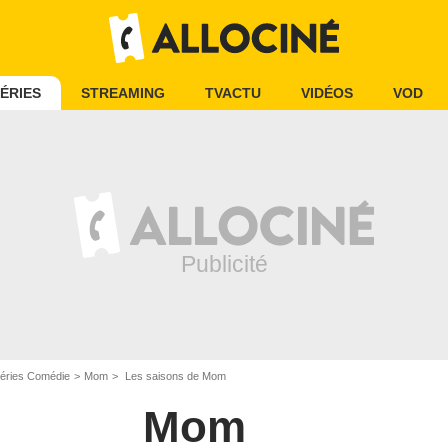
ÉRIES
STREAMING
TVACTU
VIDÉOS
VOD
éries Comédie
Mom
Les saisons de Mom
Mom