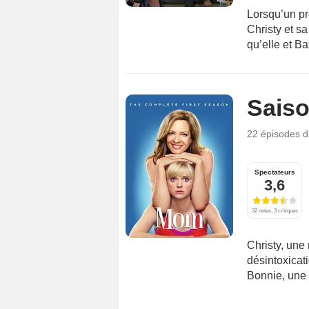
Lorsqu’un pro
Christy et s
qu’elle et Ba
Saiso
22 épisodes
d
Spectateurs
3,6
32 notes, 3 critiques
Christy, une 
désintoxicati
Bonnie, une a