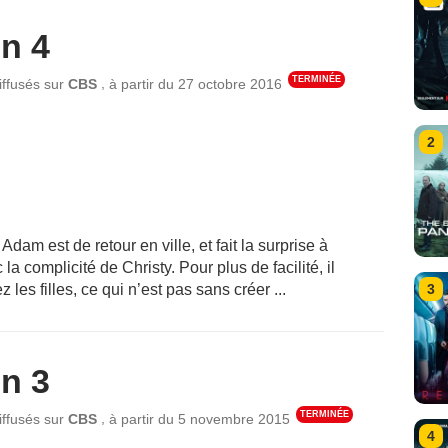
n 4
TERMINÉE
,
iffusés sur
CBS
à partir du
27 octobre 2016
2
Adam est de retour en ville, et fait la surprise à
la complicité de Christy. Pour plus de facilité, il
3
z les filles, ce qui n’est pas sans créer ...
n 3
TERMINÉE
,
iffusés sur
CBS
à partir du
5 novembre 2015
4