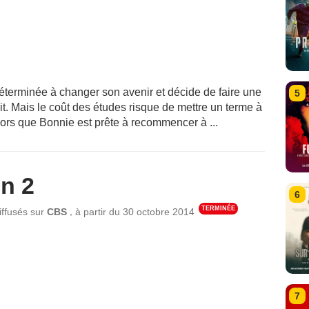
déterminée à changer son avenir et décide de faire une
5
it. Mais le coût des études risque de mettre un terme à
lors que Bonnie est prête à recommencer à ...
n 2
6
TERMINÉE
,
iffusés sur
CBS
à partir du
30 octobre 2014
7