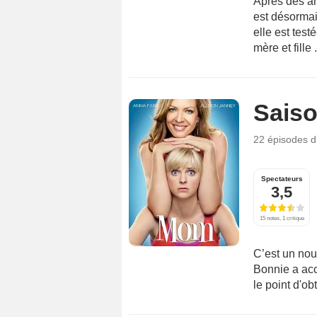
Après des an
est désormai
elle est tes
mère et fille .
Saiso
22 épisodes
d
Spectateurs
3,5
15 notes, 1 critique
C’est un nou
Bonnie a acc
le point d'o