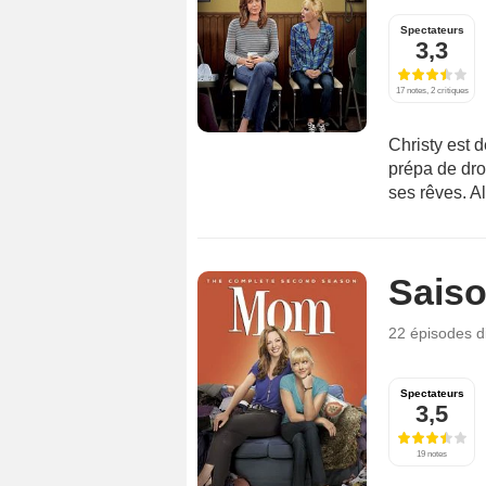
Spectateurs
3,3
17 notes, 2 critiques
Christy est 
prépa de dro
ses rêves. A
Saiso
22 épisodes
d
Spectateurs
3,5
19 notes