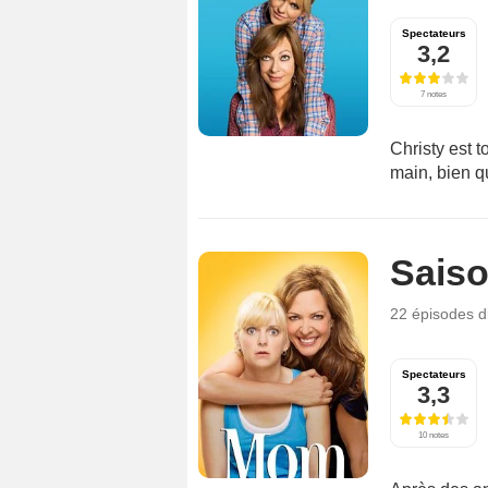
Spectateurs
3,2
7 notes
Christy est 
main, bien q
Saiso
22 épisodes
d
Spectateurs
3,3
10 notes