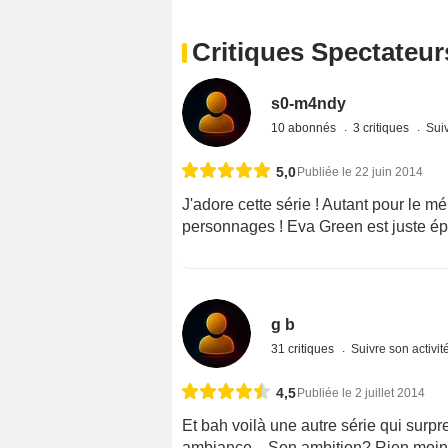
Critiques Spectateur
s0-m4ndy
10 abonnés
3 critiques
Suiv
5,0
Publiée le 22 juin 2014
J'adore cette série ! Autant pour le m
personnages ! Eva Green est juste épou
g b
31 critiques
Suivre son activit
4,5
Publiée le 2 juillet 2014
Et bah voilà une autre série qui surp
ambiance... Son ambition? Rien moins 