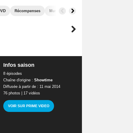
DVD
Récompenses
Musique
Photos
Secrets de tournage
Infos saison
8 épisodes
Chaîne d'origine :
Showtime
Diffusée à partir de : 11 mai 2014
76 photos
|
17 vidéos
VOIR SUR PRIME VIDEO