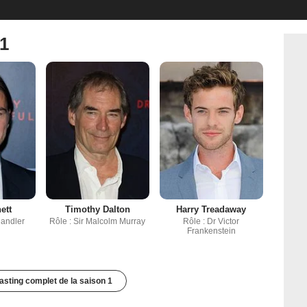
 1
ett
Timothy Dalton
Harry Treadaway
handler
Rôle : Sir Malcolm Murray
Rôle : Dr Victor
Frankenstein
casting complet de la saison 1