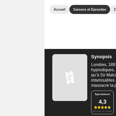
Accueil
Saisons et Episodes
C
Synopsis
Londres, 189
hypnotiques, 
qu’à Sir Mal
intarissables
massacre la p
Spectateurs
4,3
381 notes, 42 critiques