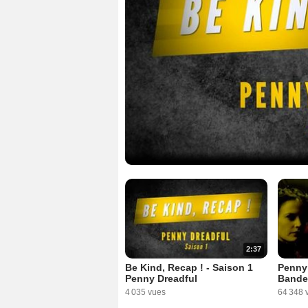
2:37
Be Kind, Recap ! - Saison 1
Penny 
Penny Dreadful
Bande
4 035 vues
64 348 