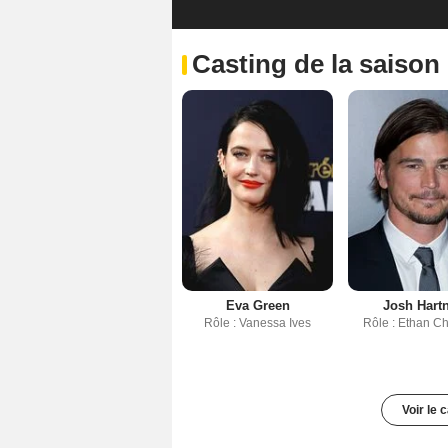
Casting de la saison
Eva Green
Josh Hartn
Rôle : Vanessa Ives
Rôle : Ethan C
Voir le 