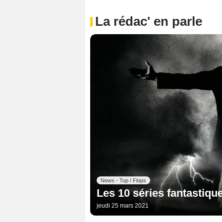
La rédac' en parle
News - Top / Flops
Les 10 séries fantastique
jeudi 25 mars 2021