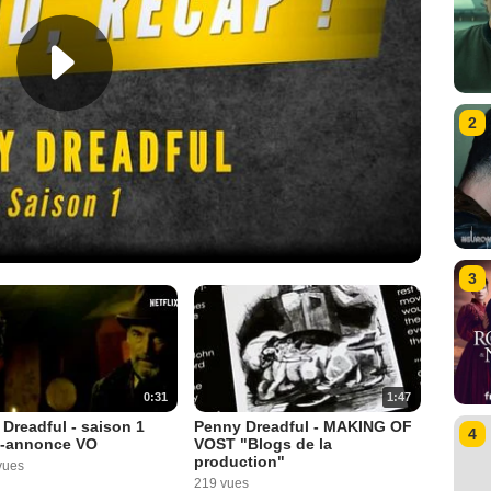
2
3
0:31
1:47
Dreadful - saison 1
Penny Dreadful - MAKING OF
4
-annonce VO
VOST "Blogs de la
production"
vues
219 vues