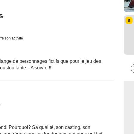
s
8
re son activité
élange de personnages fictifs que pour le jeu des
stouflante..! A suivre !!
é
rend! Pourquoi? Sa qualité, son casting, son
que réunir tous les londoniens qui nous ont fait