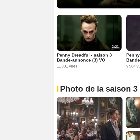
2:21
Penny Dreadful - saison 3
Penny 
Bande-annonce (3) VO
Bande
11 831 vues
9 564 v
Photo de la saison 3