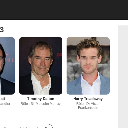
 3
ett
Timothy Dalton
Harry Treadaway
handler
Rôle : Sir Malcolm Murray
Rôle : Dr Victor
Frankenstein