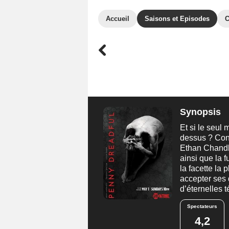
Accueil
Saisons et Episodes
C
Synopsis
Et si le seul
dessus ? Conf
Ethan Chandle
ainsi que la f
la facette la
accepter ses 
d’éternelles 
Spectateurs
4,2