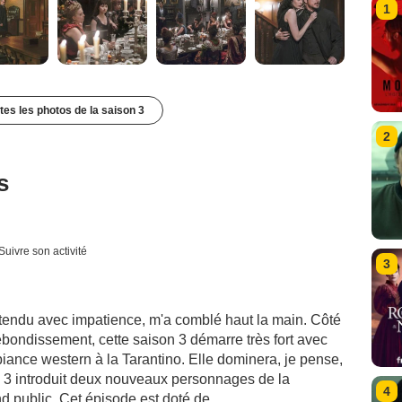
1
utes les photos de la saison 3
2
s
Suivre son activité
3
ttendu avec impatience, m'a comblé haut la main. Côté
 rebondissement, cette saison 3 démarre très fort avec
biance western à la Tarantino. Elle dominera, je pense,
n 3 introduit deux nouveaux personnages de la
4
nd public. Cet épisode est doté de ...