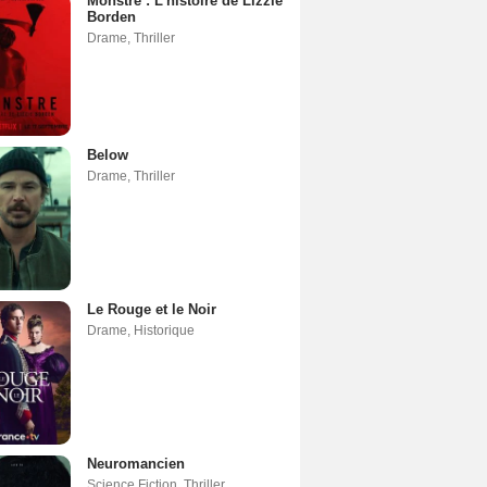
Monstre : L'histoire de Lizzie
Borden
Drame
,
Thriller
Below
Drame
,
Thriller
Le Rouge et le Noir
Drame
,
Historique
Neuromancien
Science Fiction
,
Thriller