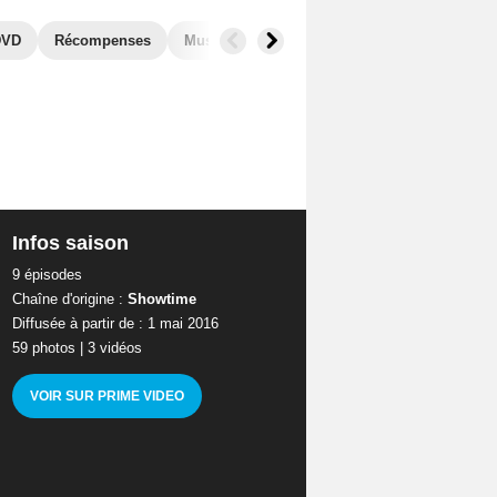
DVD
Récompenses
Musique
Photos
Secrets de tournage
Infos saison
9 épisodes
Chaîne d'origine :
Showtime
Diffusée à partir de : 1 mai 2016
59 photos
|
3 vidéos
VOIR SUR PRIME VIDEO