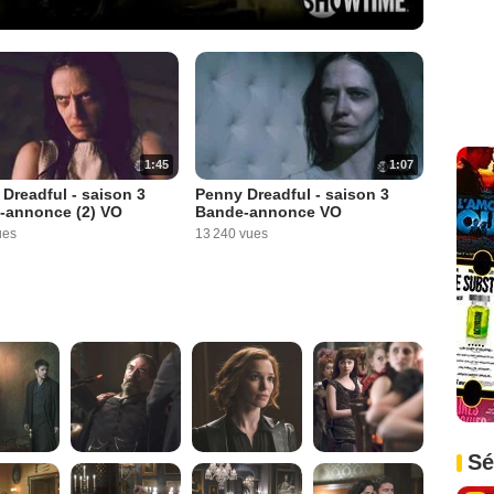
1:45
1:07
Dreadful - saison 3
Penny Dreadful - saison 3
-annonce (2) VO
Bande-annonce VO
ues
13 240 vues
Sé