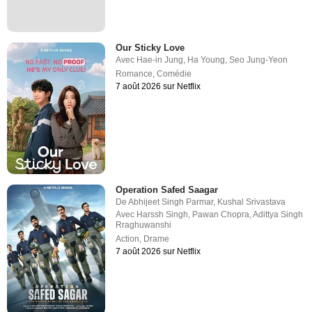
Our Sticky Love
Avec
Hae-in Jung
,
Ha Young
,
Seo Jung-Yeon
Romance
,
Comédie
7 août 2026 sur Netflix
Operation Safed Saagar
De
Abhijeet Singh Parmar
,
Kushal Srivastava
Avec
Harssh Singh
,
Pawan Chopra
,
Adittya Singh
Rraghuwanshi
Action
,
Drame
7 août 2026 sur Netflix