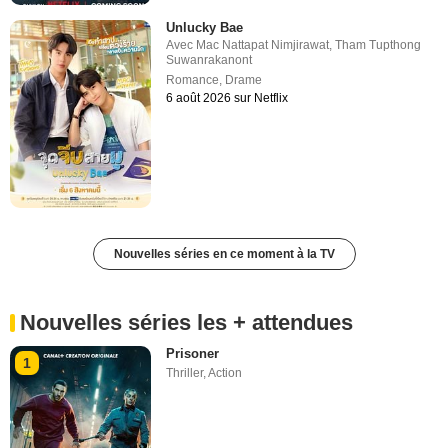
Unlucky Bae
Avec
Mac Nattapat Nimjirawat
,
Tham Tupthong
Suwanrakanont
Romance
,
Drame
6 août 2026 sur Netflix
Nouvelles séries en ce moment à la TV
Nouvelles séries les + attendues
Prisoner
1
Thriller
,
Action