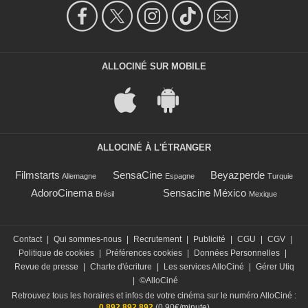
ALLOCINÉ SUR MOBILE
ALLOCINÉ À L'ÉTRANGER
Filmstarts
SensaCine
Beyazperde
Allemagne
Espagne
Turquie
AdoroCinema
Sensacine México
Brésil
Mexique
Contact
|
Qui sommes-nous
|
Recrutement
|
Publicité
|
CGU
|
CGV
|
Politique de cookies
|
Préférences cookies
|
Données Personnelles
|
Revue de presse
|
Charte d'écriture
|
Les services AlloCiné
|
Gérer Utiq
|
©AlloCiné
Retrouvez tous les horaires et infos de votre cinéma sur le numéro AlloCiné :
0 892 892 892
(0,90€/minute)