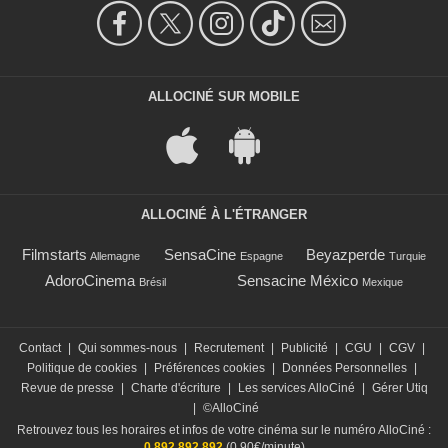
ALLOCINÉ SUR MOBILE
ALLOCINÉ À L'ÉTRANGER
Filmstarts
SensaCine
Beyazperde
Allemagne
Espagne
Turquie
AdoroCinema
Sensacine México
Brésil
Mexique
Contact
|
Qui sommes-nous
|
Recrutement
|
Publicité
|
CGU
|
CGV
|
Politique de cookies
|
Préférences cookies
|
Données Personnelles
|
Revue de presse
|
Charte d'écriture
|
Les services AlloCiné
|
Gérer Utiq
|
©AlloCiné
Retrouvez tous les horaires et infos de votre cinéma sur le numéro AlloCiné :
0 892 892 892
(0,90€/minute)