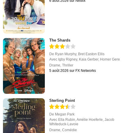
6 août 2026 sur Netflix
The Shards
De
Ryan Murphy
,
Bret Easton Ellis
Avec
Igby Rigney
,
Kaia Gerber
,
Homer Gere
Drame
,
Thriller
5 août 2026 sur FX Networks
Sterling Point
De
Megan Park
Avec
Ella Rubin
,
Amélie Hoeferle
,
Jacob
Whiteduck-Lavoie
Drame
,
Comédie