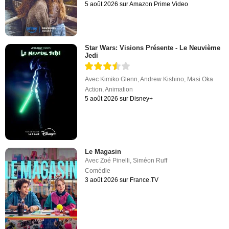
5 août 2026 sur Amazon Prime Video
Star Wars: Visions Présente - Le Neuvième
Jedi
Avec
Kimiko Glenn
,
Andrew Kishino
,
Masi Oka
Action
,
Animation
5 août 2026 sur Disney+
Le Magasin
Avec
Zoé Pinelli
,
Siméon Ruff
Comédie
3 août 2026 sur France.TV