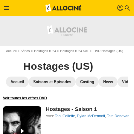
profil
menu
search
Accueil
Séries
Hostages (US)
Hostages (US) S01
DVD Hostages (US) S01
Hostages (US)
Accueil
Saisons et Episodes
Casting
News
Vidéo
Voir toutes les offres DVD
Hostages - Saison 1
Avec
Toni Collette
,
Dylan McDermott
,
Tate Donovan