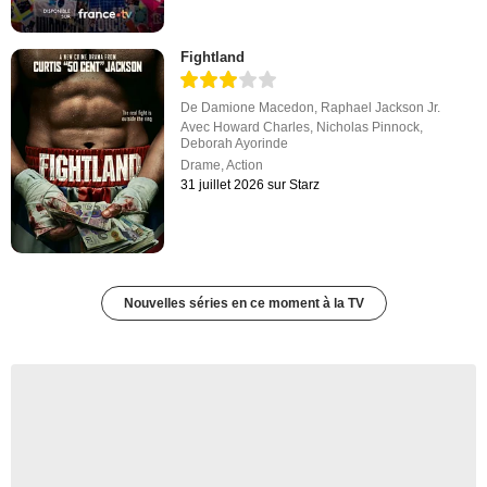
Fightland
De
Damione Macedon
,
Raphael Jackson Jr.
Avec
Howard Charles
,
Nicholas Pinnock
,
Deborah Ayorinde
Drame
,
Action
31 juillet 2026 sur Starz
Nouvelles séries en ce moment à la TV