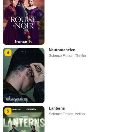
Neuromancien
4
Science Fiction
,
Thriller
Lanterns
5
Science Fiction
,
Action