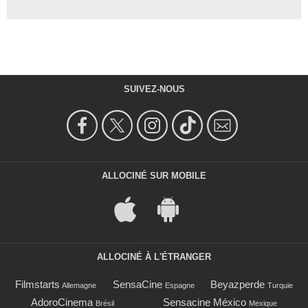
Murphy
- 1 Episode :
7
Michael Winther
Carson
- 1 Episode :
10
John Mondin
Garde
SUIVEZ-NOUS
- 1 Episode :
7
Stewart J. Zully
Détective Connors
- 1 Episode :
8
Samuel Taylor
Uni
ALLOCINÉ SUR MOBILE
- 1 Episode :
12
Jeremiah Zinger
Agent Wilson
- 1 Episode :
13
Ed Moran
ALLOCINÉ À L'ÉTRANGER
Détective Fritz
- 1 Episode :
7
Filmstarts
SensaCine
Beyazperde
Allemagne
Espagne
Turquie
Phil Nee
AdoroCinema
Sensacine México
Burton Delaney
Brésil
Mexique