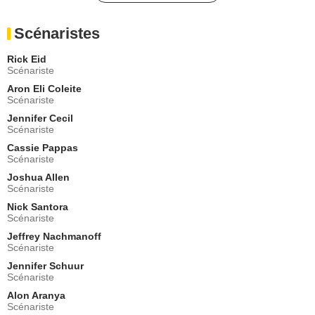
Francie Swift
Nina
Scénaristes
- 4 Episodes :
4
-
9
-
12
-
13
Toni Trucks
Rick Eid
Angela Nix
Scénariste
- 3 Episodes :
2
-
4
-
5
Aron Eli Coleite
Montego Glover
Scénariste
Lena
Jennifer Cecil
- 3 Episodes :
1
-
9
-
12
Scénariste
Dana Ashbrook
Victor
Cassie Pappas
Scénariste
- 2 Episodes :
5
-
6
Joshua Allen
Tim Ransom
Scénariste
Dr. Hank Evans
- 2 Episodes :
9
-
15
Nick Santora
Scénariste
Danielle Slavick
Infirmière Karen
Jeffrey Nachmanoff
Scénariste
- 2 Episodes :
8
-
14
Jennifer Schuur
Gavin-Keith Umeh
Scénariste
Malik
- 2 Episodes :
5
-
7
Alon Aranya
Scénariste
Kevin Yamada