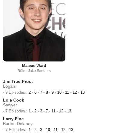
Mateus Ward
Rôle : Jake Sanders
Jim True-Frost
Logan
- 9 Episodes :
2
-
6
-
7
-
8
-
9
-
10
-
11
-
12
-
13
Lola Cook
Sawyer
- 7 Episodes :
1
-
2
-
3
-
7
-
11
-
12
-
13
Larry Pine
Burton Delaney
- 7 Episodes :
1
-
2
-
3
-
10
-
11
-
12
-
13