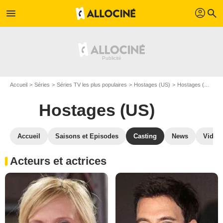
profil
menu
search
Accueil
Séries
Séries TV les plus populaires
Hostages (US)
Hostages (US) S01
Hostages (US)
Accueil
Saisons et Episodes
Casting
News
Vidéo
Acteurs et actrices