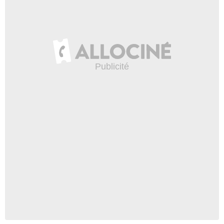
- 1 Episode :
13
Ali Reza
- 1 Episode :
14
Chris J. Cullen
Officier
- 1 Episode :
15
Tonya Pinkins
Beth Nix
- 1 Episode :
4
Matthew Lawler
Détective Privé
- 1 Episode :
5
Anthony Vincent
Conducteur de limousine
- 1 Episode :
6
Matthew Blumm
Policier
- 1 Episode :
12
David Shumbris
L'homme
- 1 Episode :
14
Jun Li