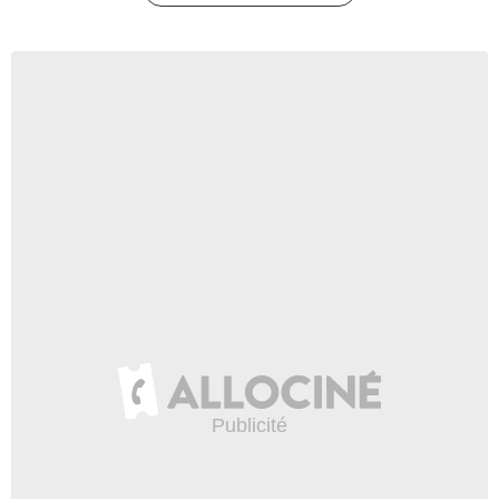
- 1 Episode :
8
Bret Lada
Kincaid jeune
- 1 Episode :
10
Tonya Glanz
Nicole
- 1 Episode :
12
Bronson Picket
Docteur
- 1 Episode :
13
Robert McKay
Agent Seabury
- 1 Episode :
4
Derek Peith
Conducteur de bus
- 1 Episode :
5
Jonathan Charles Kaplan
Homme avec le blazer bleu
- 1 Episode :
6
Joseph Melendez
Suit
- 1 Episode :
8