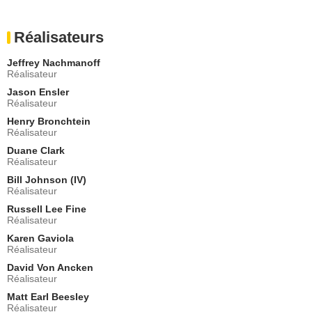
Agent
- 2 Episodes :
13
-
14
Réalisateurs
Jeremiah Zinger
Wilson
Jeffrey Nachmanoff
- 2 Episodes :
11
-
14
Réalisateur
Lauren Kelly
Jason Ensler
Amelia
Réalisateur
- 2 Episodes :
1
-
7
Henry Bronchtein
Alex Manette
Réalisateur
Ted Jankowski
Duane Clark
- 2 Episodes :
10
-
11
Réalisateur
Maureen Mueller
Kate
Bill Johnson (IV)
Réalisateur
- 2 Episodes :
10
-
11
Russell Lee Fine
Brady Smith
Réalisateur
Vice Président Jay Grant
- 2 Episodes :
11
-
13
Karen Gaviola
Réalisateur
Nina Arianda
Lauren
David Von Ancken
Réalisateur
- 1 Episode :
6
Matt Earl Beesley
Ramon Aleman
Réalisateur
Prisonnier