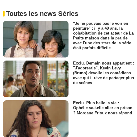
Femme séduisante
- 1 Episode :
5
Toutes les news Séries
Harriett D. Foy
Infirmière Delores
"Je ne pouvais pas le voir en
peinture" : il y a 49 ans, la
- 1 Episode :
8
cohabitation de cet acteur de La
Richard Hughes
Petite maison dans la prairie
Mari de Kate
avec l'une des stars de la série
était parfois difficile
- 1 Episode :
10
Patrick Cummings
Sniper
Exclu. Demain nous appartient :
- 1 Episode :
11
"J'adorerais", Kevin Levy
(Bruno) dévoile les comédiens
Nick Chinlund
avec qui il rêve de partager plus
Détective Miller
de scènes
- 1 Episode :
12
Brennan Taylor
Agent Horn
Exclu. Plus belle la vie :
- 1 Episode :
15
Ophélie va-t-elle aller en prison
? Morgane Frioux nous répond
Alexander Cendese
Nico
- 1 Episode :
3
Jorge Humberto Hoyos
Dr. Rowley