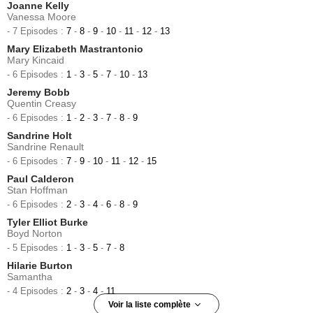
Joanne Kelly
Vanessa Moore
- 7 Episodes :
7
-
8
-
9
-
10
-
11
-
12
-
13
Mary Elizabeth Mastrantonio
Mary Kincaid
- 6 Episodes :
1
-
3
-
5
-
7
-
10
-
13
Jeremy Bobb
Quentin Creasy
- 6 Episodes :
1
-
2
-
3
-
7
-
8
-
9
Sandrine Holt
Sandrine Renault
- 6 Episodes :
7
-
9
-
10
-
11
-
12
-
15
Paul Calderon
Stan Hoffman
- 6 Episodes :
2
-
3
-
4
-
6
-
8
-
9
Tyler Elliot Burke
Boyd Norton
- 5 Episodes :
1
-
3
-
5
-
7
-
8
Hilarie Burton
Samantha
- 4 Episodes :
2
-
3
-
4
-
11
Voir la liste complète