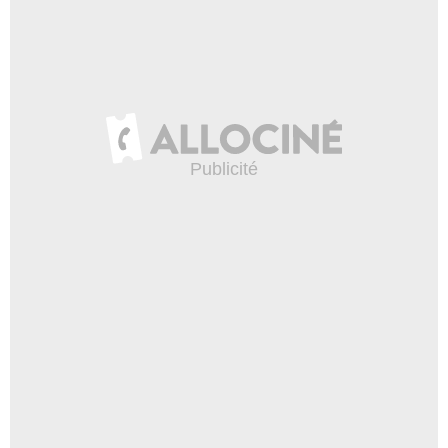
James Naughton
Burton Delaney
- 1 Episode :
8
Sharrieff Pugh
Herman "Hip" Walker
- 1 Episode :
9
John Palladino
Conducteur
- 1 Episode :
11
Larry M. Mitchell
Détective Hall
- 1 Episode :
12
Andy Powers
Charlie Andrews
- 1 Episode :
6
Mark Thudium
Steve
- 1 Episode :
13
Jay O. Sanders
Lynn Shipley
- 1 Episode :
12
Kevin McCormick