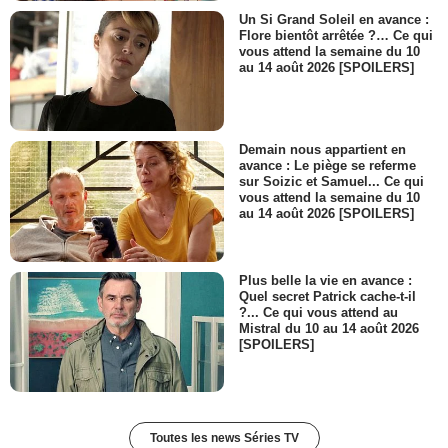
Un Si Grand Soleil en avance :
- 1 Episode :
6
Flore bientôt arrêtée ?… Ce qui
Brian Donahue
vous attend la semaine du 10
Prisonnier
au 14 août 2026 [SPOILERS]
- 1 Episode :
7
Michael Pemberton
Boone
- 1 Episode :
13
Demain nous appartient en
avance : Le piège se referme
Mateus Ward
sur Soizic et Samuel... Ce qui
Jake Sanders
vous attend la semaine du 10
- 1 Episode :
15
au 14 août 2026 [SPOILERS]
Melissa Maxwell
Lillith
- 1 Episode :
4
Plus belle la vie en avance :
Royce Johnson
Quel secret Patrick cache-t-il
Agent Graham Adams
?... Ce qui vous attend au
Mistral du 10 au 14 août 2026
- 1 Episode :
6
[SPOILERS]
James Hindman
Prêtre
- 1 Episode :
7
Tom Kemnitz Jr.
Technicien
Toutes les news Séries TV