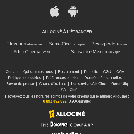
ALLOCINÉ À L'ÉTRANGER
Filmstarts
SensaCine
Beyazperde
Allemagne
Espagne
Turquie
AdoroCinema
Sensacine México
Brésil
Mexique
Contact
|
Qui sommes-nous
|
Recrutement
|
Publicité
|
CGU
|
CGV
|
Politique de cookies
|
Préférences cookies
|
Données Personnelles
|
Revue de presse
|
Charte d'écriture
|
Les services AlloCiné
|
Gérer Utiq
|
©AlloCiné
Retrouvez tous les horaires et infos de votre cinéma sur le numéro AlloCiné :
0 892 892 892
(0,90€/minute)