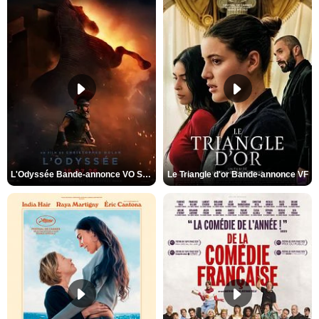
L'Odyssée Bande-annonce VO STFR
Le Triangle d'or Bande-annonce VF