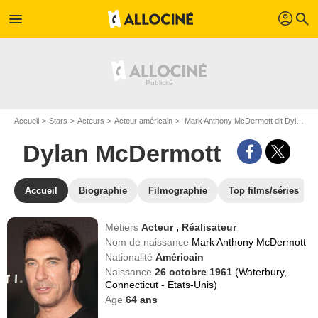
profil
menu
search
Accueil
Stars
Acteurs
Acteur américain
Mark Anthony McDermott dit Dylan McDermott
Dylan McDermott
Accueil
Biographie
Filmographie
Top films/séries
Métiers
Acteur
,
Réalisateur
Nom de naissance
Mark Anthony McDermott
Nationalité
Américain
Naissance
26 octobre 1961
(Waterbury,
Connecticut - Etats-Unis)
Age
64
ans