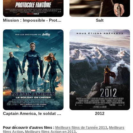
Mission : Impossible - Protocole fantôme
Salt
Captain America, le soldat de l'hiver
2012
Pour découvrir d'autres films :
Meilleurs films de l'année 2013
,
Meilleurs
films Action
,
Meilleurs films Action en 2013
.