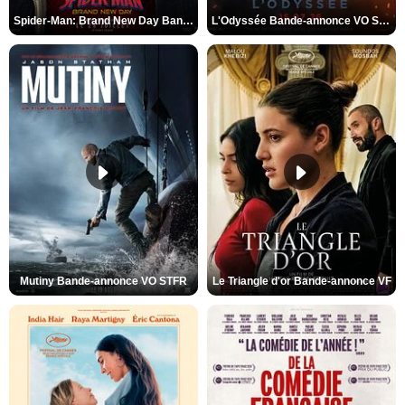
Spider-Man: Brand New Day Bande-annonce VO STFR
L'Odyssée Bande-annonce VO STFR
Mutiny Bande-annonce VO STFR
Le Triangle d'or Bande-annonce VF