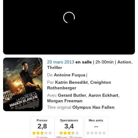
20 mars 2013
en salle
|
2h 00min
|
Action
,
Thriller
De
Antoine Fuqua
|
Par
Katrin Benedikt
,
Creighton
Rothenberger
Avec
Gerard Butler
,
Aaron Eckhart
,
Morgan Freeman
Titre original
Olympus Has Fallen
Presse
Spectateurs
Mes amis
2,8
3,4
--
8 critiques
6696 notes, 739 critiques