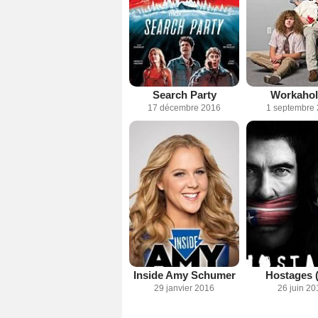
Search Party
Workahol
17 décembre 2016
1 septembre
Inside Amy Schumer
Hostages 
29 janvier 2016
26 juin 20