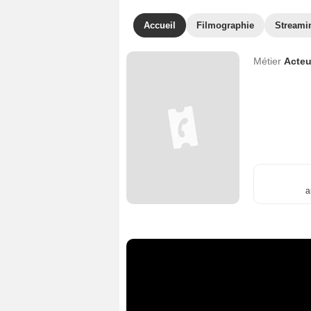
Accueil
Filmographie
Streami
Métier
Acteu
a