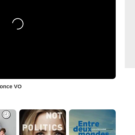
nonce VO