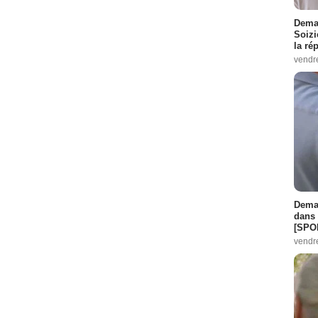
Demai
Soizi
la ré
vendr
Demai
dans 
[SPO
vendr