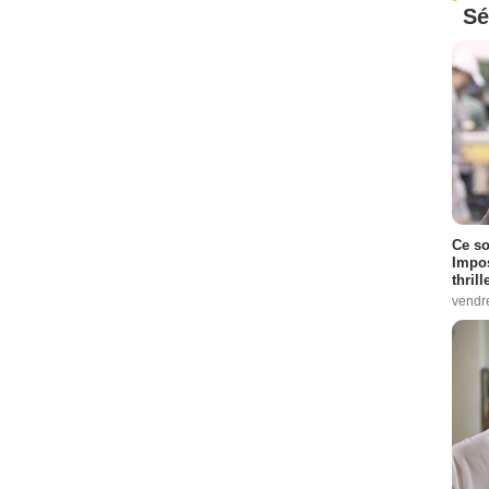
Sé
Ce so
Impos
thrill
vendr