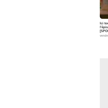
Ici t
l'épi
[SPO
vendr