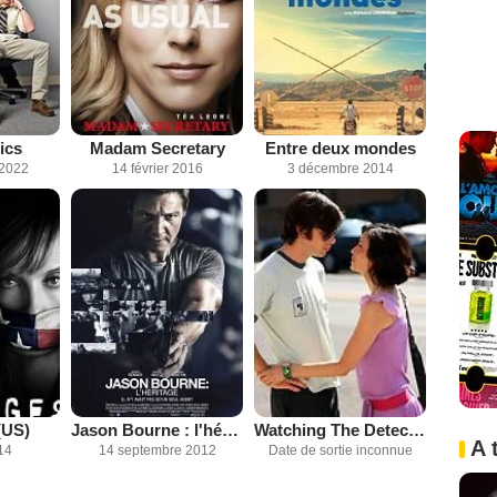
ics
Madam Secretary
Entre deux mondes
 2022
14 février 2016
3 décembre 2014
(US)
Jason Bourne : l'héritage
Watching The Detectives
A 
14
14 septembre 2012
Date de sortie inconnue