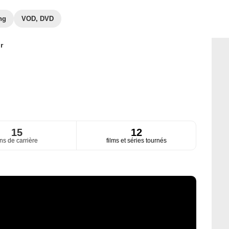
ng
VOD, DVD
r
15
12
ns de carrière
films et séries tournés