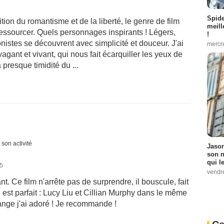
Spid
tion du romantisme et de la liberté, le genre de film
meill
ressourcer. Quels personnages inspirants ! Légers,
!
onistes se découvrent avec simplicité et douceur. J'ai
mercr
agant et vivant, qui nous fait écarquiller les yeux de
 presque timidité du ...
 son activité
Jason
son n
qui le
25
vendre
t. Ce film n'arrête pas de surprendre, il bouscule, fait
ing est parfait : Lucy Liu et Cillian Murphy dans le même
range j'ai adoré ! Je recommande !