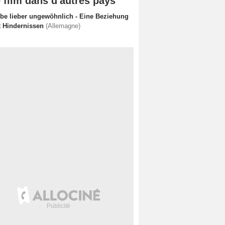
 film dans d'autres pays
ebe lieber ungewöhnlich - Eine Beziehung
t Hindernissen
(Allemagne)