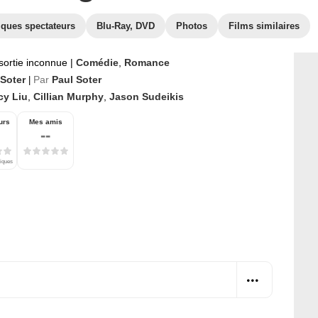
iques spectateurs
Blu-Ray, DVD
Photos
Films similaires
sortie inconnue
|
Comédie
,
Romance
 Soter
Par
Paul Soter
|
cy Liu
,
Cillian Murphy
,
Jason Sudeikis
urs
Mes amis
--
tiques