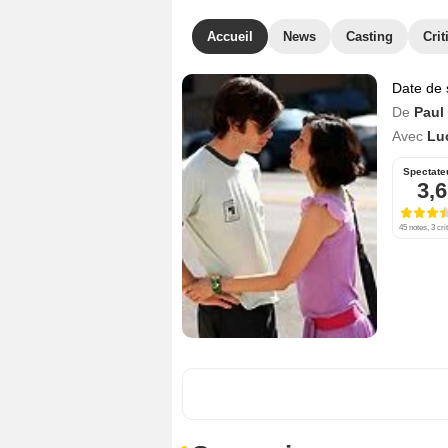
Accueil
News
Casting
Crit
Date de 
De
Paul
Avec
Lu
Spectate
3,6
45 notes, 3 cri