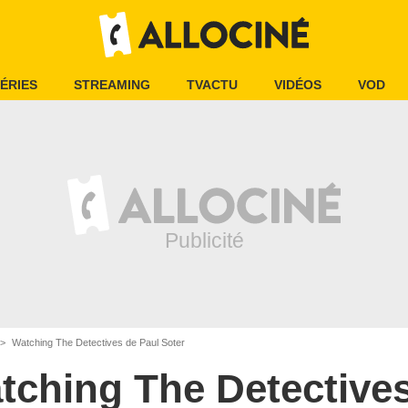
ÉRIES
STREAMING
TVACTU
VIDÉOS
VOD
Watching The Detectives de Paul Soter
tching The Detective