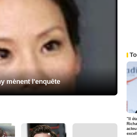
To
hy mènent l'enquête
"Il é
Richa
acteu
excel