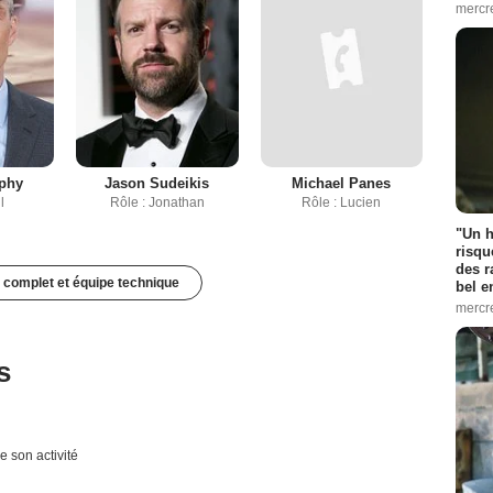
mercr
rphy
Jason Sudeikis
Michael Panes
l
Rôle : Jonathan
Rôle : Lucien
"Un h
risqu
des r
 complet et équipe technique
bel 
mercr
s
e son activité