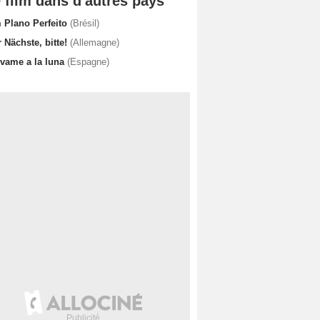
 film dans d'autres pays
 Plano Perfeito
(Brésil)
 Nächste, bitte!
(Allemagne)
évame a la luna
(Espagne)