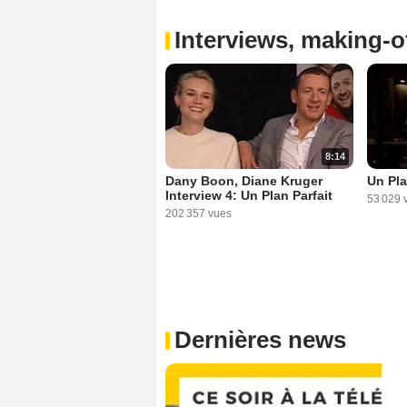
Interviews, making-of
8:14
Dany Boon, Diane Kruger
Un Pla
Interview 4: Un Plan Parfait
53 029 
202 357 vues
Dernières news