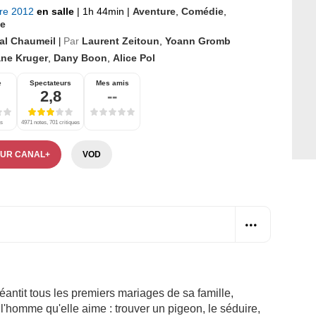
bre 2012
en salle
|
1h 44min
|
Aventure
,
Comédie
,
e
al Chaumeil
Par
Laurent Zeitoun
,
Yoann Gromb
|
ane Kruger
,
Dany Boon
,
Alice Pol
e
Spectateurs
Mes amis
2,8
--
es
4971 notes, 701 critiques
SUR CANAL+
VOD
éantit tous les premiers mariages de sa famille,
l'homme qu'elle aime : trouver un pigeon, le séduire,