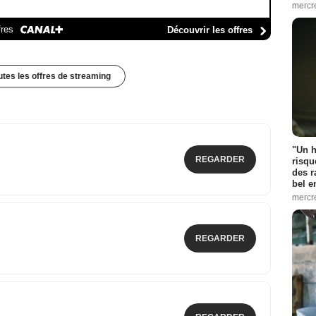
mercr
fres
Découvrir les offres
outes les offres de streaming
"Un h
REGARDER
risqu
des r
bel 
mercr
REGARDER