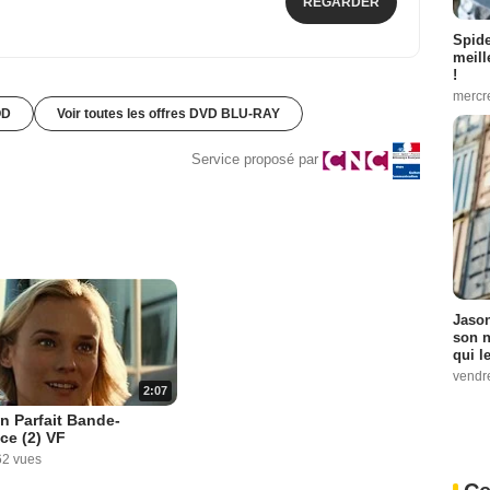
REGARDER
Spid
meill
!
mercr
OD
Voir toutes les offres DVD BLU-RAY
Service proposé par
Jason
son n
qui le
vendre
2:07
n Parfait Bande-
ce (2) VF
62 vues