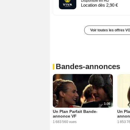
Disponible en HD
Location dès 2,90 €
Voir toutes les offres V
Bandes-annonces
1:36
Un Plan Parfait Bande-
Un Pla
annonce VF
annon
1 683 560 vues
1 853 7