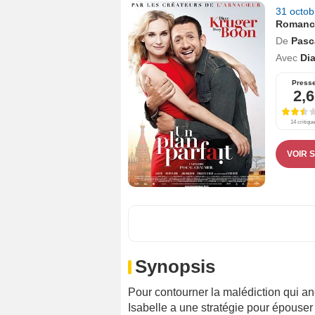
31 octo
Romanc
De
Pasc
Avec
Di
Press
2,6
14 critiqu
VOIR 
Synopsis
Pour contourner la malédiction qui an
Isabelle a une stratégie pour épouser 