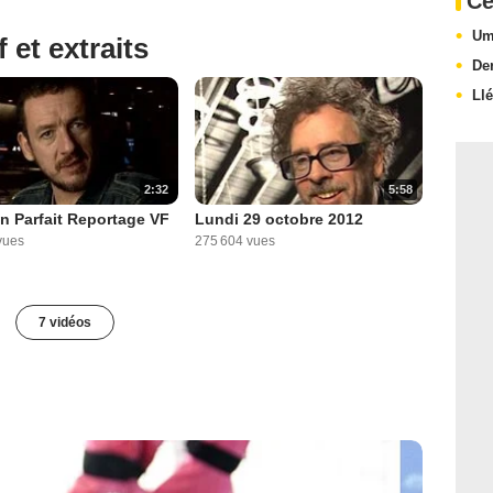
Ce
Um
 et extraits
Der
Ll
2:32
5:58
n Parfait Reportage VF
Lundi 29 octobre 2012
vues
275 604 vues
7 vidéos