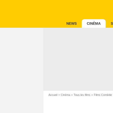
NEWS
CINÉMA
S
Accueil
Cinéma
Tous les films
Films Comédie