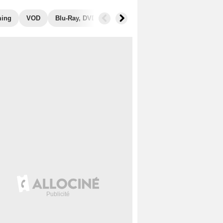
ming
VOD
Blu-Ray, DVD
Photos
Secrets de tournage