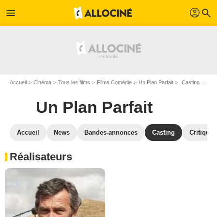
profil
menu
search
Accueil
Cinéma
Tous les films
Films Comédie
Un Plan Parfait
Casting Un Plan Parfait
Un Plan Parfait
Accueil
News
Bandes-annonces
Casting
Critiques
Réalisateurs