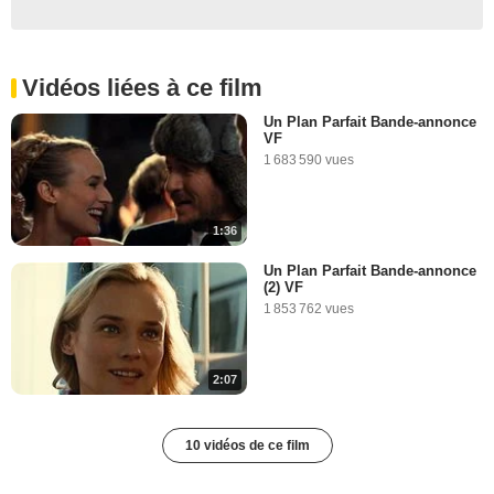
Vidéos liées à ce film
Un Plan Parfait Bande-annonce
VF
1 683 590 vues
1:36
Un Plan Parfait Bande-annonce
(2) VF
1 853 762 vues
2:07
10 vidéos de ce film