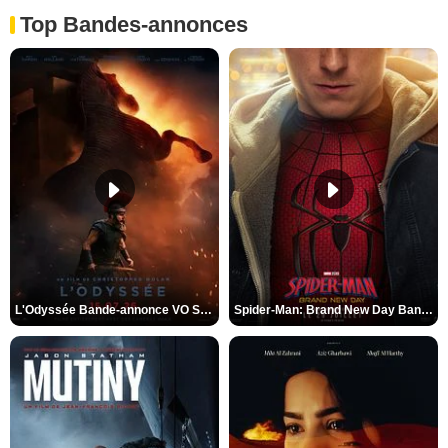
Top Bandes-annonces
L'Odyssée Bande-annonce VO STFR
Spider-Man: Brand New Day Bande-annonce VO STFR