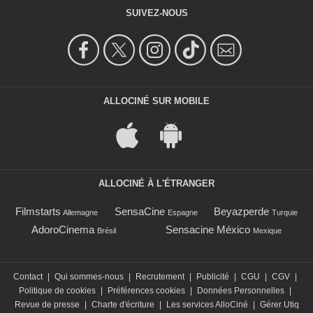
SUIVEZ-NOUS
ALLOCINÉ SUR MOBILE
ALLOCINÉ À L'ÉTRANGER
Filmstarts
SensaCine
Beyazperde
Allemagne
Espagne
Turquie
AdoroCinema
Sensacine México
Brésil
Mexique
Contact
|
Qui sommes-nous
|
Recrutement
|
Publicité
|
CGU
|
CGV
|
Politique de cookies
|
Préférences cookies
|
Données Personnelles
|
Revue de presse
|
Charte d'écriture
|
Les services AlloCiné
|
Gérer Utiq