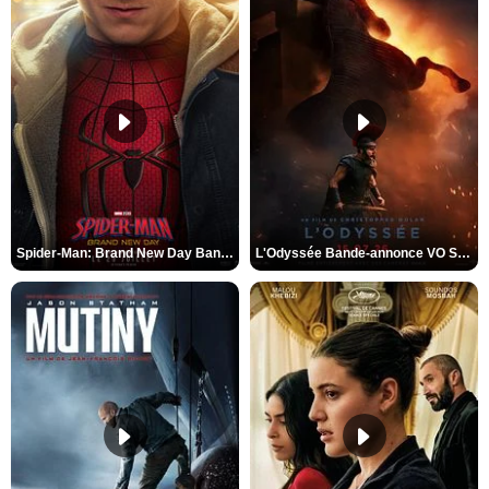
Spider-Man: Brand New Day Bande-annonce VO STFR
L'Odyssée Bande-annonce VO STFR