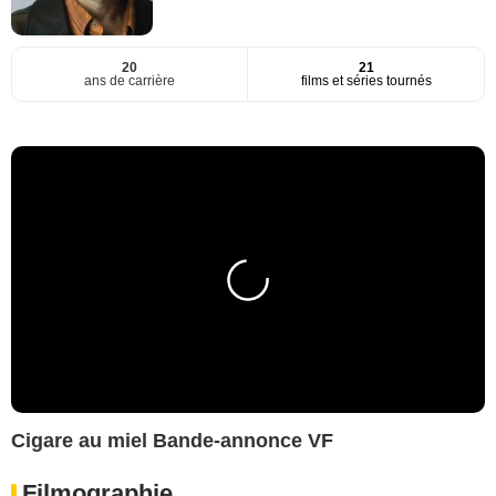
20
21
ans de carrière
films et séries tournés
Cigare au miel Bande-annonce VF
Filmographie