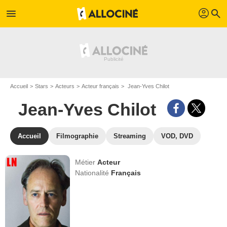
profil
menu
search
Accueil
Stars
Acteurs
Acteur français
Jean-Yves Chilot
Jean-Yves Chilot
Accueil
Filmographie
Streaming
VOD, DVD
Métier
Acteur
Nationalité
Français