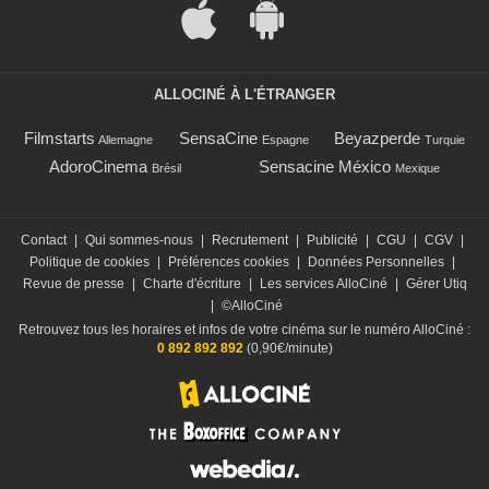
ALLOCINÉ À L'ÉTRANGER
Filmstarts
SensaCine
Beyazperde
Allemagne
Espagne
Turquie
AdoroCinema
Sensacine México
Brésil
Mexique
Contact
|
Qui sommes-nous
|
Recrutement
|
Publicité
|
CGU
|
CGV
|
Politique de cookies
|
Préférences cookies
|
Données Personnelles
|
Revue de presse
|
Charte d'écriture
|
Les services AlloCiné
|
Gérer Utiq
|
©AlloCiné
Retrouvez tous les horaires et infos de votre cinéma sur le numéro AlloCiné :
0 892 892 892
(0,90€/minute)