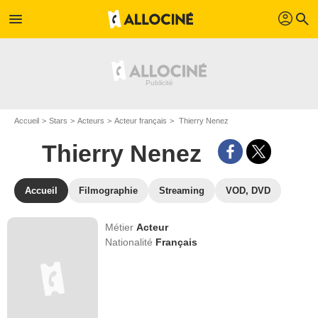
profil
menu
search
Accueil
Stars
Acteurs
Acteur français
Thierry Nenez
Thierry Nenez
Accueil
Filmographie
Streaming
VOD, DVD
Métier
Acteur
Nationalité
Français