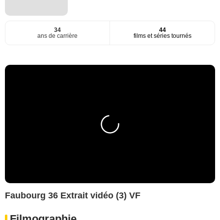
34
44
ans de carrière
films et séries tournés
Faubourg 36 Extrait vidéo (3) VF
Filmographie