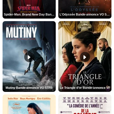
Spider-Man: Brand New Day Bande-annonce VO STFR
L'Odyssée Bande-annonce VO STFR
Mutiny Bande-annonce VO STFR
Le Triangle d'or Bande-annonce VF