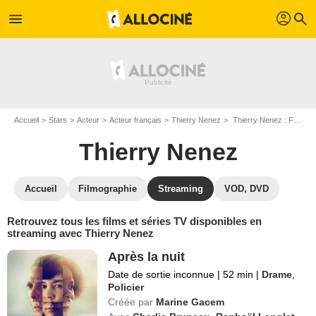
profil
menu
search
Accueil
Stars
Acteur
Acteur français
Thierry Nenez
Thierry Nenez : Films et séries online
Thierry Nenez
Accueil
Filmographie
Streaming
VOD, DVD
Retrouvez tous les films et séries TV disponibles en
streaming avec Thierry Nenez
Après la nuit
Date de sortie inconnue
|
52 min
|
Drame
,
Policier
Créée par
Marine Gacem