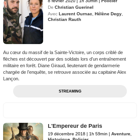
8 février 2020
|
1h 30min
|
Policier
De
Christian Guerinel
Avec
Laurent Ournac
,
Hélène Degy
,
Christian Rauth
Au cœur du massif de la Sainte-Victoire, un corps criblé de
flèches est découvert par des soldats lors d’un entraînement
militaire en forêt. Diane Giraud, lieutenant de gendarmerie
chargée de l’enquête, se retrouve associée au capitaine Alex
Lançon.
STREAMING
L'Empereur de Paris
19 décembre 2018
|
1h 59min
|
Aventure
,
Historique
,
Policier