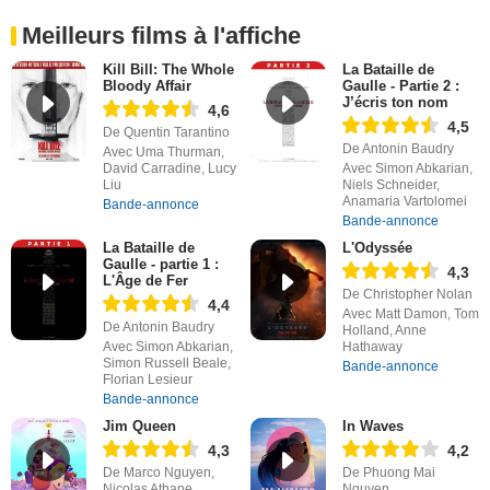
Meilleurs films à l'affiche
Kill Bill: The Whole
La Bataille de
Bloody Affair
Gaulle - Partie 2 :
J’écris ton nom
4,6
4,5
De Quentin Tarantino
De Antonin Baudry
Avec Uma Thurman,
David Carradine, Lucy
Avec Simon Abkarian,
Liu
Niels Schneider,
Anamaria Vartolomei
Bande-annonce
Bande-annonce
La Bataille de
L'Odyssée
Gaulle - partie 1 :
4,3
L'Âge de Fer
De Christopher Nolan
4,4
Avec Matt Damon, Tom
De Antonin Baudry
Holland, Anne
Avec Simon Abkarian,
Hathaway
Simon Russell Beale,
Bande-annonce
Florian Lesieur
Bande-annonce
Jim Queen
In Waves
4,3
4,2
De Marco Nguyen,
De Phuong Mai
Nicolas Athane
Nguyen