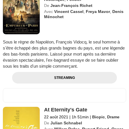
De
Jean-François Richet
Avec
Vincent Cassel
,
Freya Mavor
,
Denis
Ménochet
Sous le règne de Napoléon, François Vidocq, le seul homme à
s'être échappé des plus grands bagnes du pays, est une légende
des bas-fonds parisiens. Laissé pour mort après sa dernière
évasion spectaculaire, l'ex-bagnard essaye de se faire oublier
sous les traits d'un simple commerçant.
STREAMING
At Eternity's Gate
22 août 2021
|
1h 51min
|
Biopic
,
Drame
De
Julian Schnabel
Avec
Willem Dafoe
,
Rupert Friend
,
Oscar