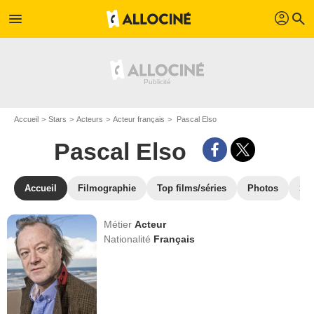
profil
menu
search
Accueil
Stars
Acteurs
Acteur français
Pascal Elso
Pascal Elso
Accueil
Filmographie
Top films/séries
Photos
St
Métier
Acteur
Nationalité
Français