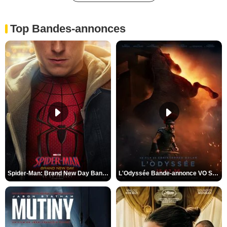
Top Bandes-annonces
Spider-Man: Brand New Day Bande-annonce VO STFR
L'Odyssée Bande-annonce VO STFR