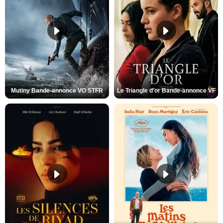
Mutiny Bande-annonce VO STFR
Le Triangle d'or Bande-annonce VF