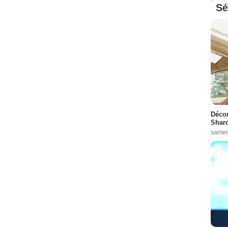
Sé
Décon
Shard
samed