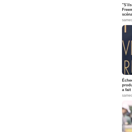
"S'il
Freem
scéna
samed
Échec
produ
a fai
samed