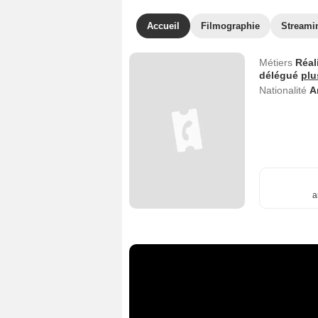
Accueil
Filmographie
Streami
Métiers
Réal
délégué
plu
Nationalité
A
a