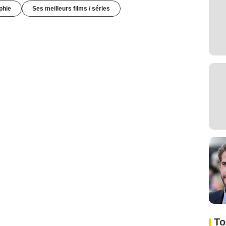
phie
Ses meilleurs films / séries
To