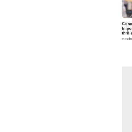
Ce so
Impos
thrill
vendr