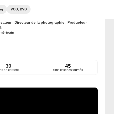
ng
VOD, DVD
isateur
,
Directeur de la photographie
,
Producteur
s
méricain
30
45
ns de carrière
films et séries tournés