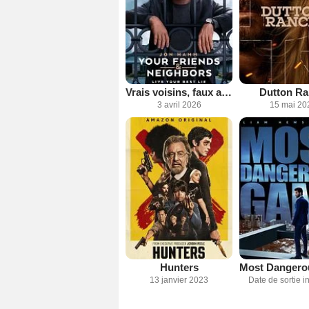
Vrais voisins, faux amis
Dutton R
3 avril 2026
15 mai 20
Hunters
13 janvier 2023
Date de sortie 