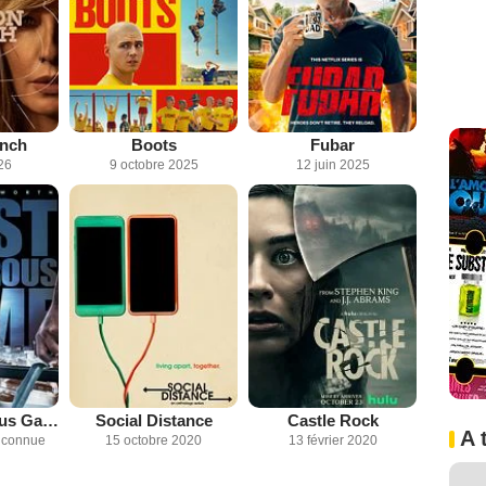
anch
Boots
Fubar
26
9 octobre 2025
12 juin 2025
Most Dangerous Game
Social Distance
Castle Rock
A 
inconnue
15 octobre 2020
13 février 2020