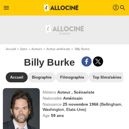
profil
menu
search
Accueil
Stars
Acteurs
Acteur américain
Billy Burke
Billy Burke
Accueil
Biographie
Filmographie
Top films/séries
Métiers
Acteur
,
Scénariste
Nationalité
Américain
Naissance
25 novembre 1966
(Bellingham,
Washington, Etats-Unis)
Age
59
ans