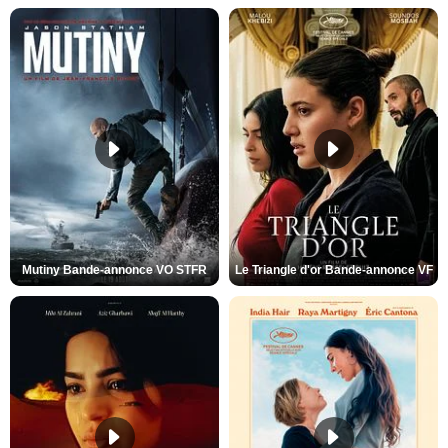
Mutiny Bande-annonce VO STFR
Le Triangle d'or Bande-annonce VF