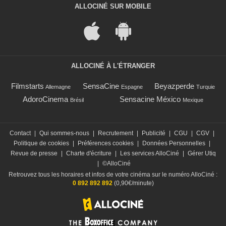
ALLOCINÉ SUR MOBILE
ALLOCINÉ À L'ÉTRANGER
Filmstarts
SensaCine
Beyazperde
Allemagne
Espagne
Turquie
AdoroCinema
Sensacine México
Brésil
Mexique
Contact
|
Qui sommes-nous
|
Recrutement
|
Publicité
|
CGU
|
CGV
|
Politique de cookies
|
Préférences cookies
|
Données Personnelles
|
Revue de presse
|
Charte d'écriture
|
Les services AlloCiné
|
Gérer Utiq
|
©AlloCiné
Retrouvez tous les horaires et infos de votre cinéma sur le numéro AlloCiné :
0 892 892 892
(0,90€/minute)