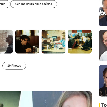
phie
Ses meilleurs films / séries
10 Photos
To