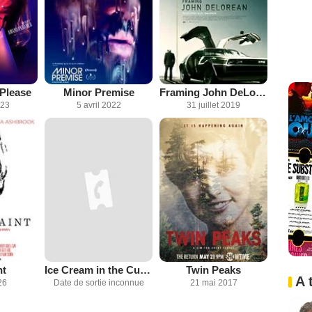
Please
Minor Premise
Framing John DeLorean
023
5 avril 2022
31 juillet 2019
nt
Ice Cream in the Cupboard
Twin Peaks
A 
26
Date de sortie inconnue
21 mai 2017