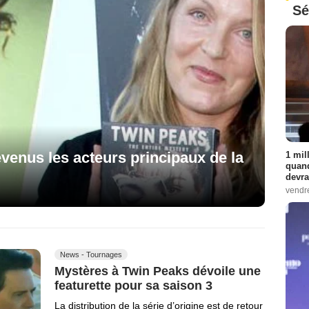
Sé
venus les acteurs principaux de la
1 mil
quand
devra
vendr
News - Tournages
Mystères à Twin Peaks dévoile une
featurette pour sa saison 3
La distribution de la série d’origine est de retour