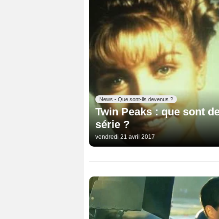
News - Que sont-ils devenus ?
Twin Peaks : que sont de
série ?
vendredi 21 avril 2017