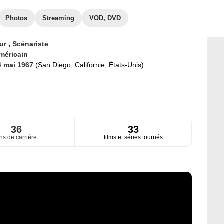
Photos
Streaming
VOD, DVD
eur
,
Scénariste
méricain
4 mai 1967
(San Diego, Californie, États-Unis)
36
33
ns de carrière
films et séries tournés