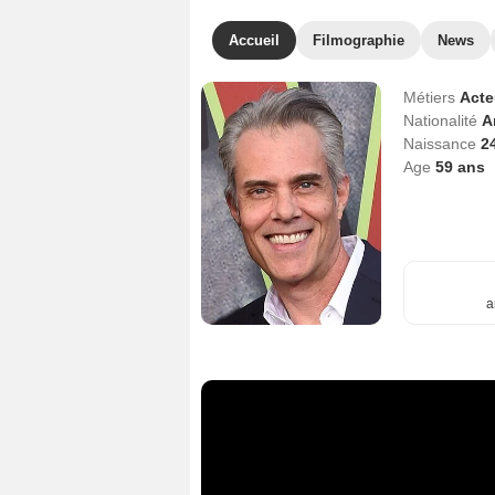
Accueil
Filmographie
News
Métiers
Act
Nationalité
A
Naissance
2
Age
59
ans
a