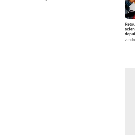
Retou
scien
depui
vendr