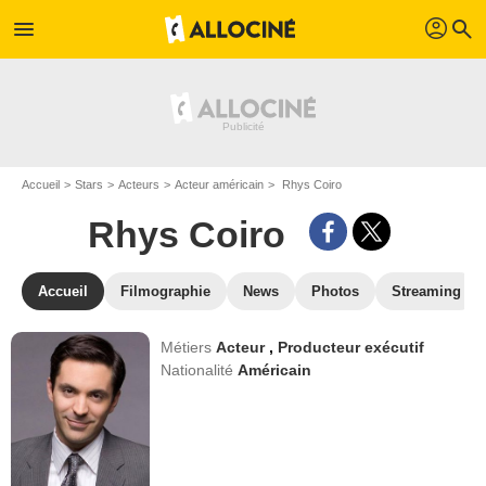
profil
menu
search
Accueil
Stars
Acteurs
Acteur américain
Rhys Coiro
Rhys Coiro
Accueil
Filmographie
News
Photos
Streaming
Métiers
Acteur
,
Producteur exécutif
Nationalité
Américain