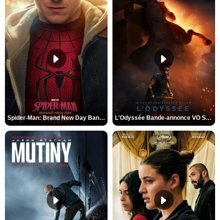
Spider-Man: Brand New Day Bande-annonce VO STFR
L'Odyssée Bande-annonce VO STFR