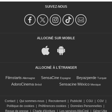
SUIVEZ-NOUS
ALLOCINÉ SUR MOBILE
ALLOCINÉ À L'ÉTRANGER
Filmstarts
SensaCine
Beyazperde
Allemagne
Espagne
Turquie
AdoroCinema
Sensacine México
Brésil
Mexique
Contact
|
Qui sommes-nous
|
Recrutement
|
Publicité
|
CGU
|
CGV
|
Politique de cookies
|
Préférences cookies
|
Données Personnelles
|
Revue de presse
|
Charte d'écriture
|
Les services AlloCiné
|
Gérer Utiq