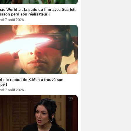
sic World 5 : la suite du film avec Scarlett
sson perd son réalisateur !
edi 7 août 2026
l : le reboot de X-Men a trouvé son
pe !
edi 7 août 2026