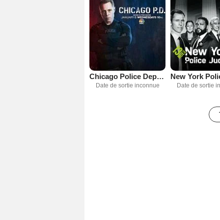
Chicago Police Department
Date de sortie inconnue
Date de sortie 