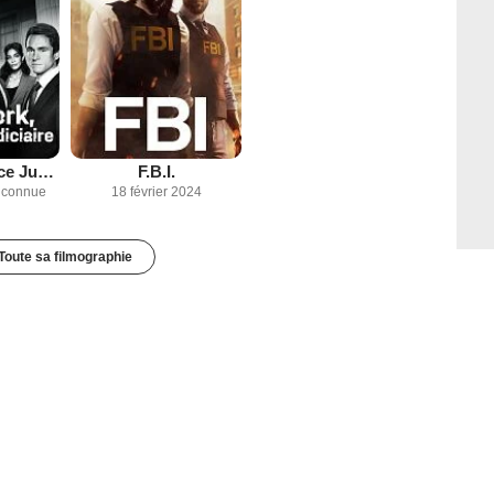
New York Police Judiciaire
F.B.I.
inconnue
18 février 2024
Toute sa filmographie