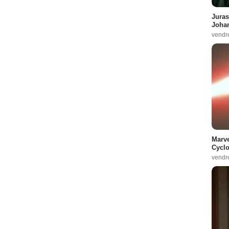
Juras
Johan
vendr
Marve
Cyclo
vendr