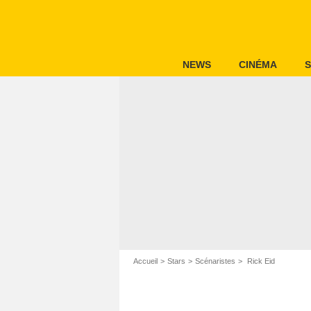
NEWS
CINÉMA
S
Accueil
Stars
Scénaristes
Rick Eid