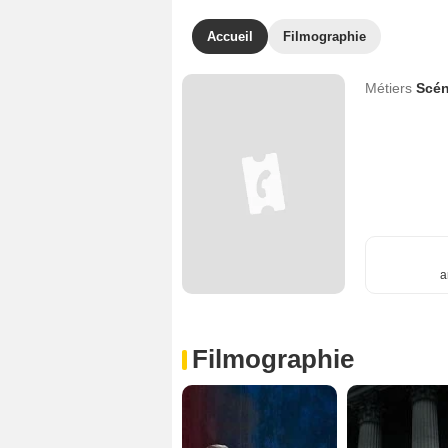
Accueil
Filmographie
Métiers
Scén
a
Filmographie