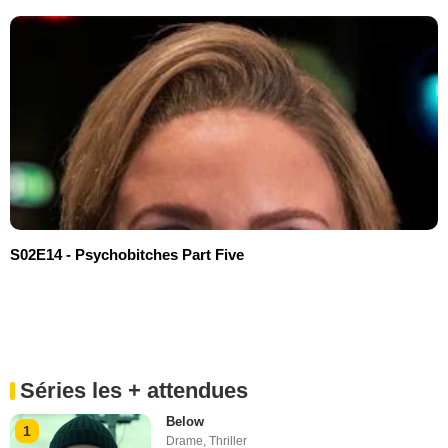
S02E14 - Psychobitches Part Five
Séries les + attendues
Below
1
Drame
,
Thriller