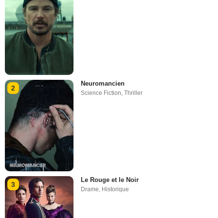
Neuromancien
2
Science Fiction
,
Thriller
Le Rouge et le Noir
3
Drame
,
Historique