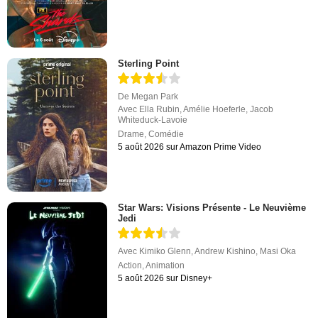
Sterling Point
De
Megan Park
Avec
Ella Rubin
,
Amélie Hoeferle
,
Jacob
Whiteduck-Lavoie
Drame
,
Comédie
5 août 2026 sur Amazon Prime Video
Star Wars: Visions Présente - Le Neuvième
Jedi
Avec
Kimiko Glenn
,
Andrew Kishino
,
Masi Oka
Action
,
Animation
5 août 2026 sur Disney+