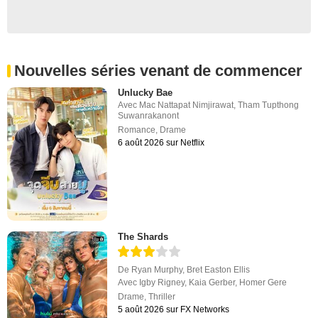
Nouvelles séries venant de commencer
Unlucky Bae
Avec
Mac Nattapat Nimjirawat
,
Tham Tupthong
Suwanrakanont
Romance
,
Drame
6 août 2026 sur Netflix
The Shards
De
Ryan Murphy
,
Bret Easton Ellis
Avec
Igby Rigney
,
Kaia Gerber
,
Homer Gere
Drame
,
Thriller
5 août 2026 sur FX Networks